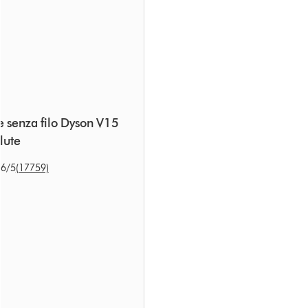
e senza filo Dyson V15
lute
.6
/5
(17759)