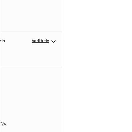
 la
Vedi tutto
’IVA