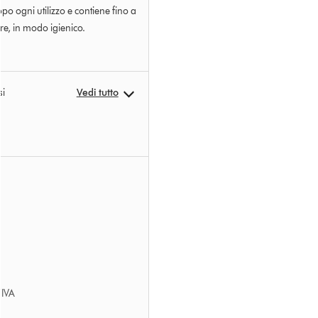
po ogni utilizzo e contiene fino a
re, in modo igienico.
si
Vedi tutto
’IVA