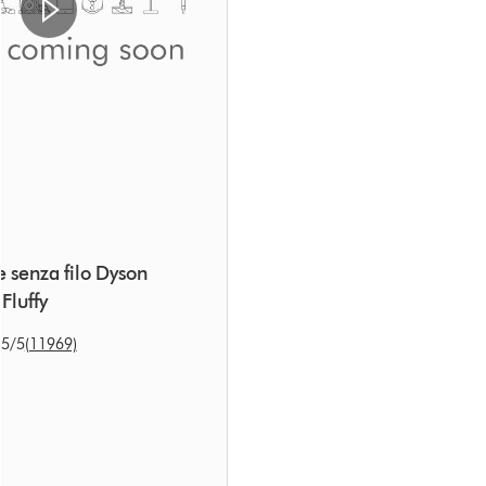
e senza filo Dyson
Fluffy
.5
/5
(11969)