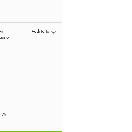
on
Vedi tutto
assio
’IVA