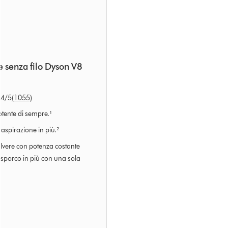
e senza filo Dyson V8
.4
/5
(1055)
otente di sempre.¹
 aspirazione in più.²
olvere con potenza costante
 sporco in più con una sola