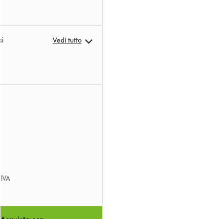
si
Vedi tutto
’IVA