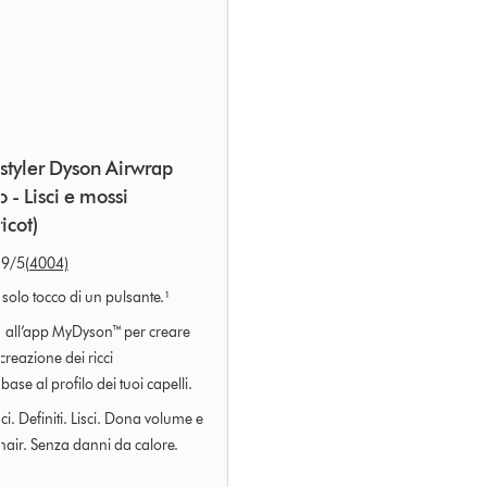
styler Dyson Airwrap
 - Lisci e mossi
icot)
.9
/5
(4004)
il solo tocco di un pulsante.¹
ega all’app MyDyson™ per creare
reazione dei ricci
base al profilo dei tuoi capelli.
icci. Definiti. Lisci. Dona volume e
air. Senza danni da calore.