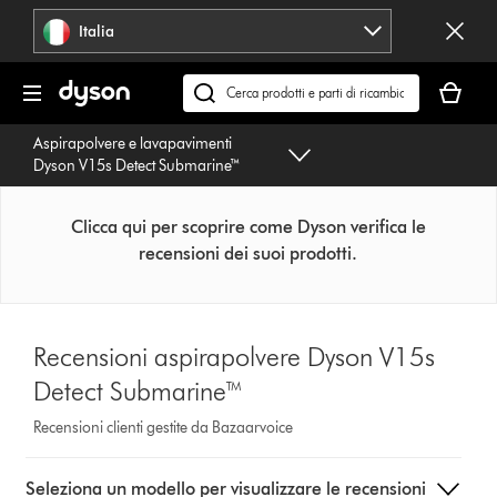
Salta
Italia
navigazione
Il
carrello
Cerca
è
su
Aspirapolvere e lavapavimenti
vuoto
dyson.it
Dyson V15s Detect Submarine™
Clicca qui per scoprire come Dyson verifica le
recensioni dei suoi prodotti.
Recensioni aspirapolvere Dyson V15s
Detect Submarine™
Recensioni clienti gestite da Bazaarvoice
Select
Seleziona un modello per visualizzare le recensioni
a