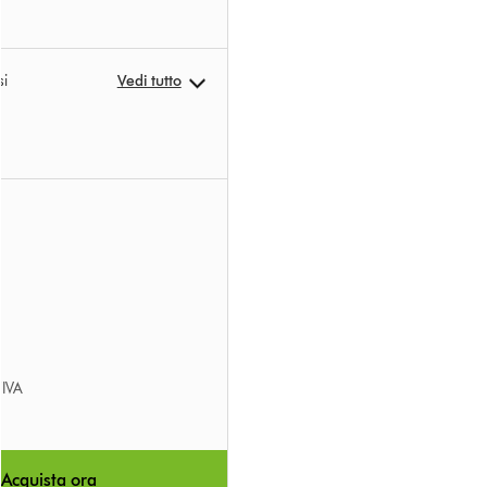
si
Vedi tutto
’IVA
Acquista ora