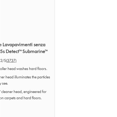
e Lavapavimenti senza
15s Detect™ Submarine™
.2
/5
(3737)
oller head washes hard floors.
ner head illuminates the particles
y see.
™ cleaner head, engineered for
on carpets and hard floors.