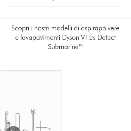
button
from
the
list
Scopri i nostri modelli di aspirapolvere
to
e lavapavimenti Dyson V15s Detect
show
reviews
Submarine™
for
that
model
below