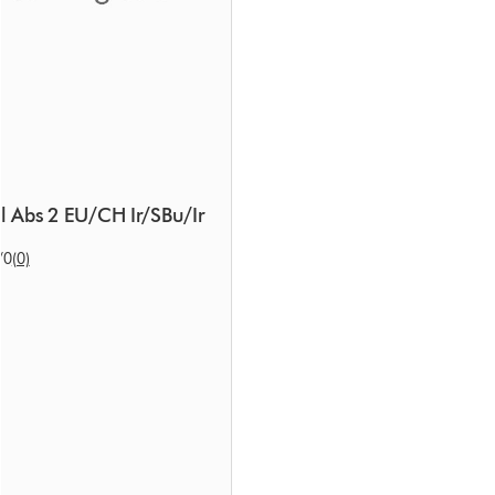
l Abs 2 EU/CH Ir/SBu/Ir
/0
(0)