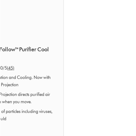
ollow™ Purifier Cool
.0
/5
(45)
ation and Cooling. Now with
Projection
rojection directs purified air
en when you move.
f particles including viruses,
ould