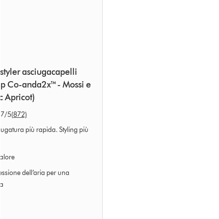
tyler asciugacapelli
p Co-anda2x™ - Mossi e
c Apricot)
.7
/5
(872)
ciugatura più rapida. Styling più
alore
essione dell’aria per una
a