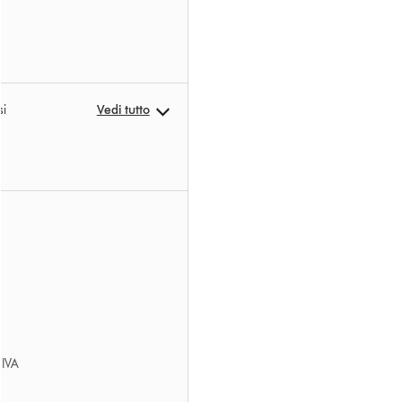
si
Vedi tutto
’IVA