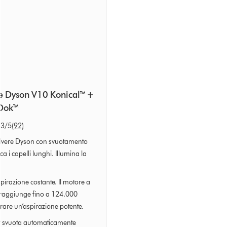
e Dyson V10 Konical™ +
 Dok™
.3
/5
(92)
olvere Dyson con svuotamento
ca i capelli lunghi. Illumina la
pirazione costante. Il motore a
e raggiunge fino a 124.000
rare un’aspirazione potente.
 svuota automaticamente