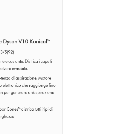
e Dyson V10 Konical™
.3
/5
(92)
e e costante. Districa i capelli
olvere invisibile.
otenza di aspirazione. Motore
lo elettronico che raggiunge fino
in per generare un’aspirazione
or Cones™ districa tutti i tipi di
lunghezza.