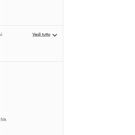
si
Vedi tutto
’IVA