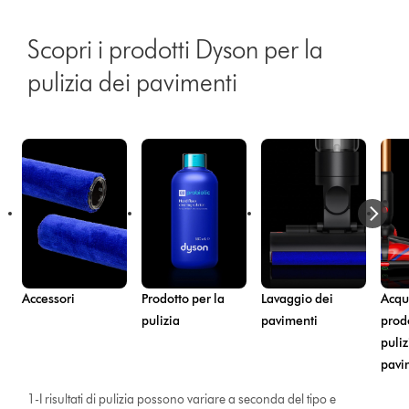
Scopri i prodotti Dyson per la
pulizia dei pavimenti
Accessori
Prodotto per la
Lavaggio dei
Acqui
pulizia
pavimenti
prodo
puliz
pavi
1-I risultati di pulizia possono variare a seconda del tipo e