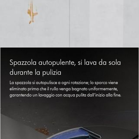
This
is
Spazzola autopulente, si lava da sola
a
carousel
durante la pulizia
with
slides.
La spazzola si autopulisce a ogni rotazione; lo sporco viene
Use
eliminato prima che il rullo venga bagnato uniformemente,
Next
garantendo un lavaggio con acqua pulita dall’inizio alla fine.
and
Previous
buttons
to
navigate,
or
jump