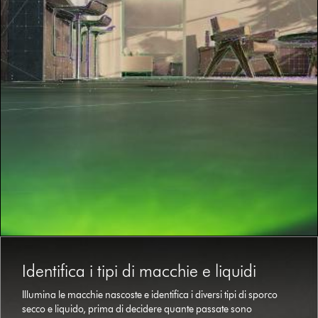
This
is
Identifica i tipi di macchie e liquidi
a
carousel
Illumina le macchie nascoste e identifica i diversi tipi di sporco
with
secco e liquido, prima di decidere quante passate sono
slides.