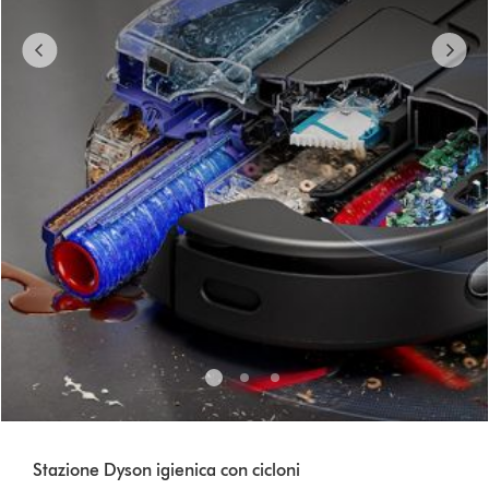
to
a
slide
with
the
slide
dots.
Stazione Dyson igienica con cicloni