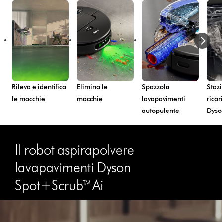
Rileva e identifica
Elimina le
Spazzola
Staz
le macchie
macchie
lavapavimenti
ricar
autopulente
Dyso
Il robot aspirapolvere
lavapavimenti Dyson
Spot+Scrub™ Ai
Apri
trascrizione