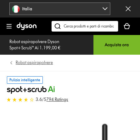
Salta
Italia
navigazione
Il
carrello
Cerca
è
su
vuoto
Robot aspirapolvere Dyson
dyson.it
Acquista ora
Spot+Scrub™ Ai 1.199,00 €
Robot aspirapolvere
Pulizia intelligente
3.6 stelle su 5 da 794 Ratings
3.6
/5
794 Ratings