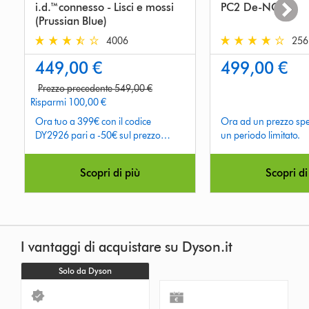
i.d.™connesso - Lisci e mossi
PC2 De-NOx
(Prussian Blue)
4006
256
3.9
4.1
449,00 €
499,00 €
stars
stars
out
out
Prezzo precedente 549,00 €
of
of
Risparmi 100,00 €
5
5
Ora tuo a 399€ con il codice
Ora ad un prezzo spec
from
from
DY2926 pari a -50€ sul prezzo
un periodo limitato.
4006
256
indicato sopra. Termina domenica.
Reviews
Reviews
Scopri di più
Scopri di
I vantaggi di acquistare su Dyson.it
Solo da Dyson