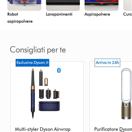
Robot
Lavapavimenti
Aspirapolvere
Cura
aspirapolvere
Consigliati per te
Esclusiva Dyson.it
Arriva in 24h
Multi-styler Dyson Airwrap
Purificatore Dyson