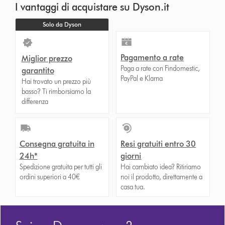
I vantaggi di acquistare su Dyson.it
Solo da Dyson
Pagamento a rate
Miglior prezzo
Paga a rate con Findomestic,
garantito
PayPal e Klarna
Hai trovato un prezzo più
basso? Ti rimborsiamo la
differenza
Consegna gratuita in
Resi gratuiti entro 30
24h*
giorni
Spedizione gratuita per tutti gli
Hai cambiato idea? Ritiriamo
ordini superiori a 40€
noi il prodotto, direttamente a
casa tua.