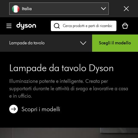
Salta
Italia
navigazione
Il
carrello
Cerca
è
su
vuoto
dyson.it
Lampade da tavolo
Scegli il modello
Lampade da tavolo Dyson
Illuminazione potente e intelligente. Creata per
supportarti durante le attività di svago e lavorative a casa
e in ufficio.
Scopri i modelli