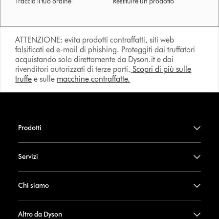
Traccia il tuo ordine
Restituire un prodotto
ATTENZIONE: evita prodotti contraffatti, siti web
falsificati ed e-mail di phishing. Proteggiti dai truffatori
acquistando solo direttamente da Dyson.it e dai
rivenditori autorizzati di terze parti.
Scopri di più sulle
truffe
e sulle
macchine contraffatte.
Prodotti
Servizi
Chi siamo
Altro da Dyson