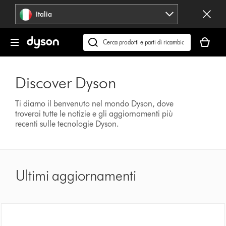
Salta
Italia
navigazione
Il
carrello
Cerca
è
su
vuoto
dyson.it
Discover Dyson
Ti diamo il benvenuto nel mondo Dyson, dove
troverai tutte le notizie e gli aggiornamenti più
recenti sulle tecnologie Dyson.
Ultimi aggiornamenti
Più recenti
| 15 agosto 2024