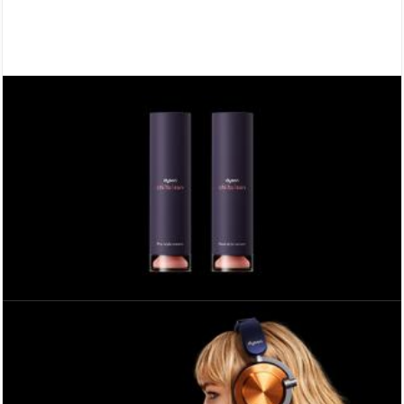
Una nuova tecnologia beauty:
vi
presentiamo Dyson Chitosan™