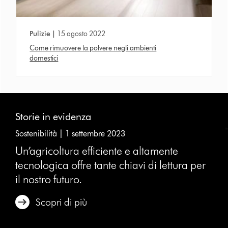
Pulizie |
15 agosto 2022
Come rimuovere la polvere negli ambienti
domestici
This
is
Storie in evidenza
a
carousel
Sostenibilità | 1 settembre 2023
with
slides.
Un’agricoltura efficiente e altamente
Use
tecnologica offre tante chiavi di lettura per
Next
il nostro futuro.
and
Previous
buttons
Scopri di più
to
navigate,