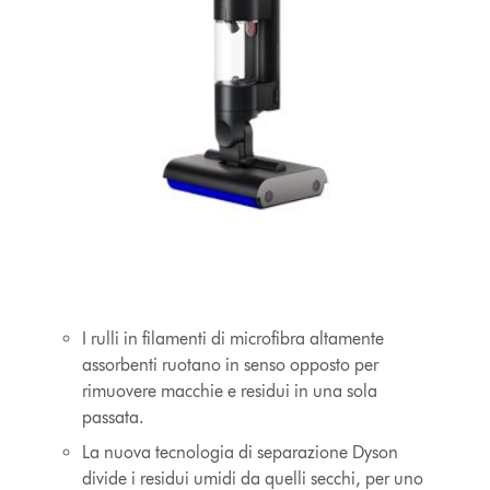
Image
of
the
I rulli in filamenti di microfibra altamente
new
Dyson
assorbenti ruotano in senso opposto per
WashG1
rimuovere macchie e residui in una sola
passata.
La nuova tecnologia di separazione Dyson
divide i residui umidi da quelli secchi, per uno