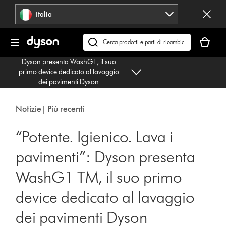
Salta
Italia
navigazione
Il
carrello
Cerca
è
su
Dyson presenta WashG1, il suo
vuoto
dyson.it
primo device dedicato al lavaggio
dei pavimenti Dyson
Notizie| Più recenti
“Potente. Igienico. Lava i
pavimenti”: Dyson presenta
WashG1 TM, il suo primo
device dedicato al lavaggio
dei pavimenti Dyson