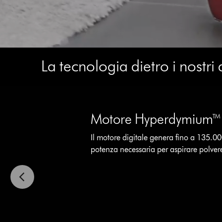
Video
La tecnologia dietro i nostri
Transcript
This
is
a
Motore Hyperdymium™
carousel
Il motore digitale genera fino a 135.00
with
potenza necessaria per aspirare polvere 
slides.
Use
Next
and
Previous
buttons