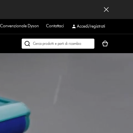
a Convenzionale Dyson
Contattaci
Accedi/registrati
Il
Cerca
carrello
su
è
dyson.it
vuoto