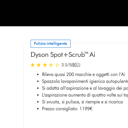
to
navigate,
or
jump
to
a
slide
Pulizia intelligente
with
Dyson Spot+Scrub™ Ai
the
slide
3.5 stelle su 5 da 801 Ratings
(801)
3.5
/5
dots.
Rileva quasi 200 macchie e oggetti con l’Ai
Spazzola lavapavimenti igienica autopulent
Si adatta all’aspirazione e al lavaggio dei p
L’aspirazione aumenta di quattro volte sui ta
Si svuota, si pulisce, si riempie e si ricarica
Prezzo consigliato: 1199€