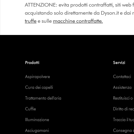
ATTENZIONE: evita prodotti contraffatti, siti web fa
acquistando solo direttamente da Dyson.it e dai riv
truffe
e sulle
macchine contraffatte.
Prodotti
Servizi
Aspirapolvere
Contattaci
Cura dei capelli
Assistenza
Trattamento dell'aria
Restituisci 
Cuffie
Diritto di re
Illuminazione
Traccia il t
Asciugamani
Consegna de