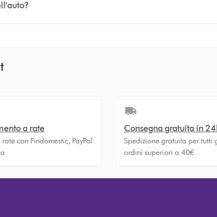
ll'auto?
t
ento a rate
Consegna gratuita in 24
 rate con Findomestic, PayPal
Spedizione gratuita per tutti g
na
ordini superiori a 40€