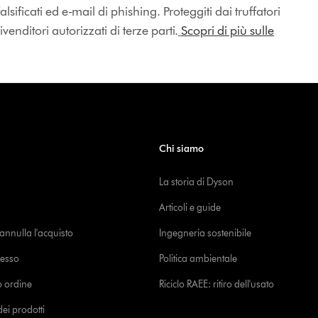
lsificati ed e-mail di phishing. Proteggiti dai truffatori
enditori autorizzati di terze parti.
Scopri di più sulle
Chi siamo
La storia di Dyson
Articoli e guide
o annulla l'acquisto
Ingegneria sostenibile
cesso
Politica ambientale
uo ordine
Riciclo RAEE: ritiro dell'usato
i prodotti