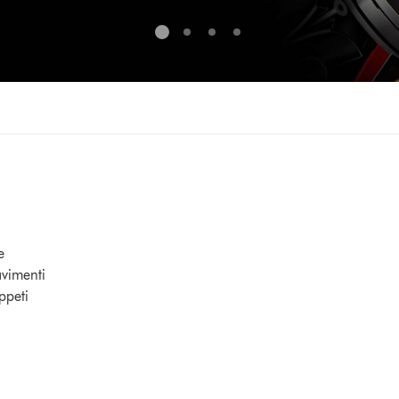
e
avimenti
ppeti