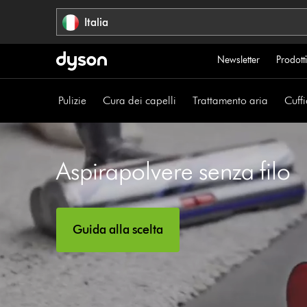
Salta
Italia
navigazione
Newsletter
Prodotti
Pulizie
Cura dei capelli
Trattamento aria
Cuffi
Aspirapolvere senza filo
Guida alla scelta