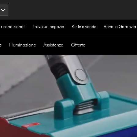
 ricondizionati
Trova un negozio
Per le aziende
Attiva la Garanzi
e
Illuminazione
Assistenza
Offerte
Apri
trascrizione
video