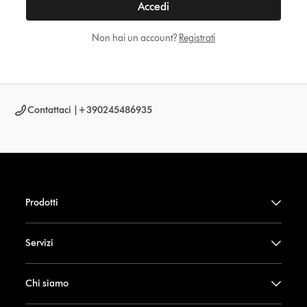
Accedi
Non hai un account?
Registrati
Contattaci |
+390245486935
Prodotti
Servizi
Chi siamo