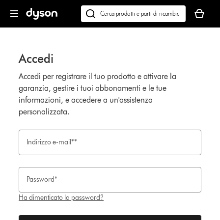
Salta
Il
navigazione
carrello
Cerca
è
su
vuoto
dyson.it
Accedi
Accedi per registrare il tuo prodotto e attivare la
garanzia, gestire i tuoi abbonamenti e le tue
informazioni, e accedere a un'assistenza
personalizzata.
Indirizzo e-mail**
Password*
Ha dimenticato la password?