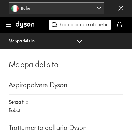
Salta
Italia
navigazione
Il
carrello
Cerca
è
su
vuoto
dyson.it
Mappa del sito
Mappa del sito
Aspirapolvere Dyson
Senza filo
Robot
Trattamento dell'aria Dyson