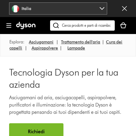
Salta
Italia
navigazione
Il
carrello
Cerca
è
su
vuoto
dyson.it
Esplora:
Asciugamani
|
Trattamento dell'aria
|
Cura dei
capelli
|
Aspirapolvere
|
Lampade
Tecnologia Dyson per la tua
azienda
Asciugamani ad aria, asciugacapelli, aspirapolvere,
purificatori e illuminazione: la tecnologia Dyson è
progettata pensando ai tuoi dipendenti e ai tuoi ospiti.
Richiedi