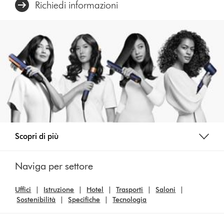
Richiedi informazioni
Scopri di più
Naviga per settore
Uffici
|
Istruzione
|
Hotel
|
Trasporti
|
Saloni
|
Sostenibilità
|
Specifiche
|
Tecnologia