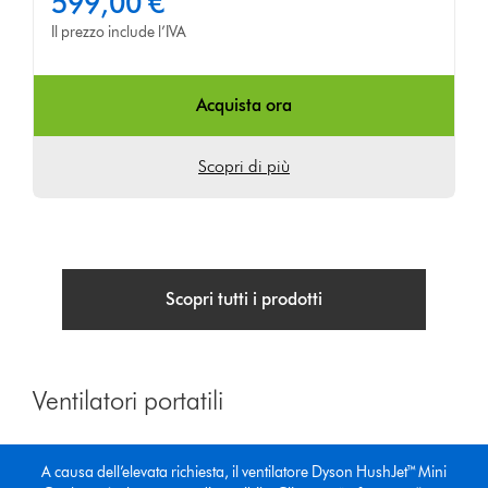
599,00 €
su
5
Il prezzo include l’IVA
da
466
Ratings
Acquista ora
Scopri di più
Scopri tutti i prodotti
Ventilatori portatili
A causa dell’elevata richiesta, il ventilatore Dyson HushJet™ Mini