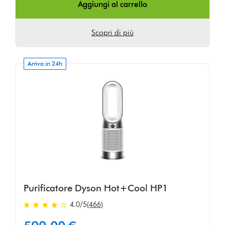
Aggiungi al carrello
Scopri di più
Arriva in 24h
Purificatore Dyson Hot+Cool HP1
4.0
/5
(466)
4.0
stelle