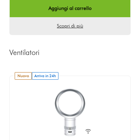
Ratings
Aggiungi al carrello
Scopri di più
Ventilatori
nuovo
Arriva in 24h