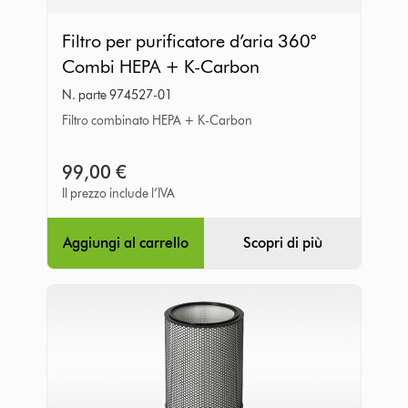
Filtro
Filtro per purificatore d’aria 360°
per
Combi HEPA + K-Carbon
purificatore
N. parte 974527-01
d’aria
Filtro combinato HEPA + K-Carbon
360°
Combi
99,00 €
HEPA
Il prezzo include l’IVA
+
K-
Aggiungi al carrello
Scopri di più
Carbon