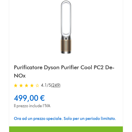
Purificatore Dyson Purifier Cool PC2 De-
NOx
4.1
/5
(249)
4.1
stelle
499,00 €
su
5
Il prezzo include l’IVA
da
249
Ora ad un prezzo speciale. Solo per un periodo limitato.
Ratings