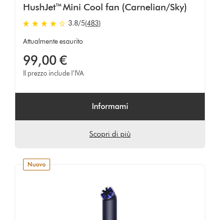
HushJet™ Mini Cool fan (Carnelian/Sky)
3.8
/5
(483)
3.8
stelle
Attualmente esaurito
su
99,00 €
5
da
Il prezzo include l’IVA
483
Ratings
Informami
Scopri di più
nuovo