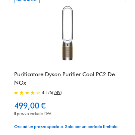
Purificatore Dyson Purifier Cool PC2 De-
NOx
4.1
/5
(249)
4.1
stelle
499,00 €
su
Il prezzo include l’IVA
5
da
Ora ad un prezzo speciale. Solo per un periodo limitato.
249