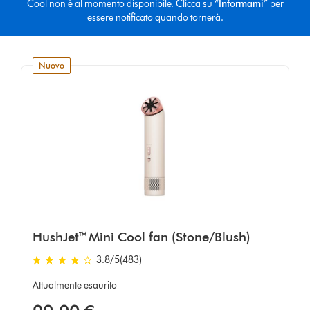
Cool non è al momento disponibile. Clicca su “
Informami
” per
essere notificato quando tornerà.
nuovo
HushJet™ Mini Cool fan (Stone/Blush)
3.8
/5
(483)
3.8
stelle
Attualmente esaurito
su
5