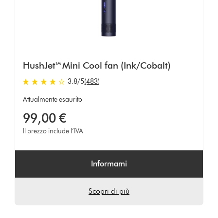
HushJet™ Mini Cool fan (Ink/Cobalt)
3.8
/5
(483)
3.8
stelle
Attualmente esaurito
su
99,00 €
5
da
Il prezzo include l’IVA
483
Ratings
Informami
Scopri di più