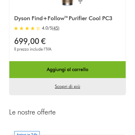
Dyson Find+Follow™ Purifier Cool PC3
4.0
/5
(45)
4.0
stelle
699,00 €
su
Il prezzo include l’IVA
5
da
45
Aggiungi al carrello
Ratings
Scopri di più
Le nostre offerte
Arriva in 24h