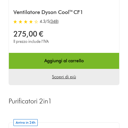
Ventilatore Dyson Cool™ CF1
4.3
/5
(348)
4.3
stelle
275,00 €
su
Il prezzo include l’IVA
5
da
348
Aggiungi al carrello
Ratings
Scopri di più
Purificatori 2in1
Arriva in 24h