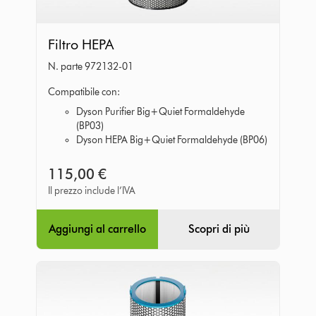
Filtro
Filtro HEPA
HEPA
N. parte 972132-01
Compatibile con:
Dyson Purifier Big+Quiet Formaldehyde
(BP03)
Dyson HEPA Big+Quiet Formaldehyde (BP06)
115,00 €
Il prezzo include l’IVA
Aggiungi al carrello
Scopri di più