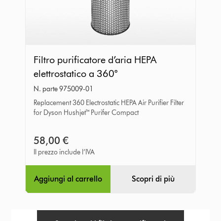
Filtro
Filtro purificatore d’aria HEPA
purificatore
elettrostatico a 360°
d’aria
N. parte 975009-01
HEPA
Replacement 360 Electrostatic HEPA Air Purifier Filter
elettrostatico
for Dyson Hushjet™ Purifer Compact
a
360°
58,00 €
Il prezzo include l’IVA
Aggiungi al carrello
Scopri di più