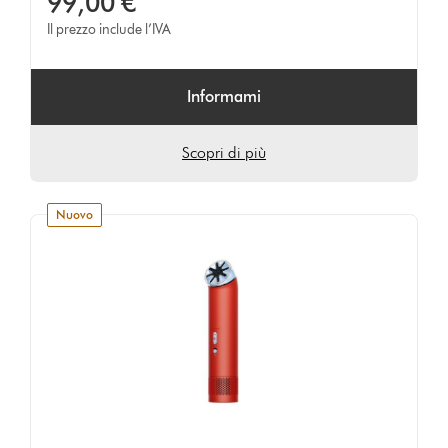
99,00 €
da
Il prezzo include l’IVA
483
Ratings
Informami
Scopri di più
nuovo