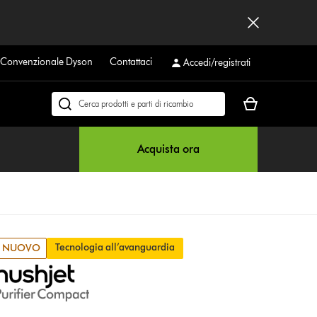
a Convenzionale Dyson
Contattaci
Accedi/registrati
Il
Cerca
carrello
su
è
dyson.it
Acquista ora
vuoto
Tecnologia all’avanguardia
NUOVO