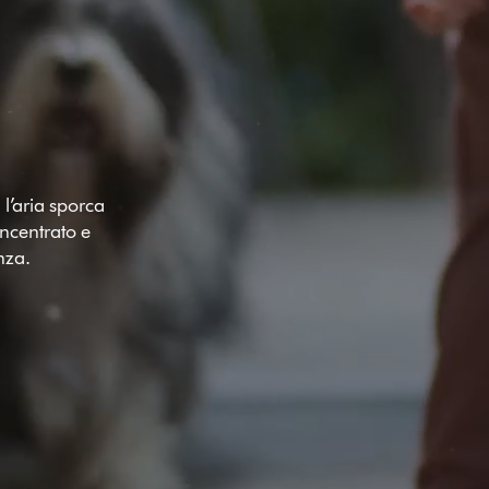
Apri
trascrizione
video
 l’aria sporca
oncentrato e
anza.