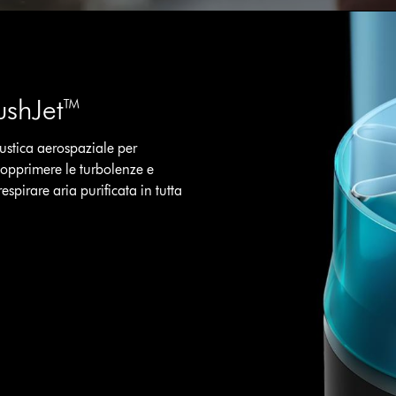
HushJet™
ustica aerospaziale per
 sopprimere le turbolenze e
espirare aria purificata in tutta