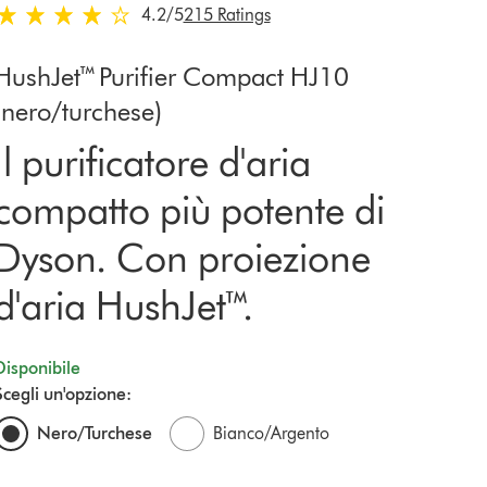
4.2 stelle su 5 da 215 Ratings
4.2
/5
215 Ratings
HushJet™ Purifier Compact HJ10
(nero/turchese)
Il purificatore d'aria
compatto più potente di
Dyson. Con proiezione
d'aria HushJet™.
Disponibile
Scegli un'opzione:
Nero/Turchese
Bianco/Argento