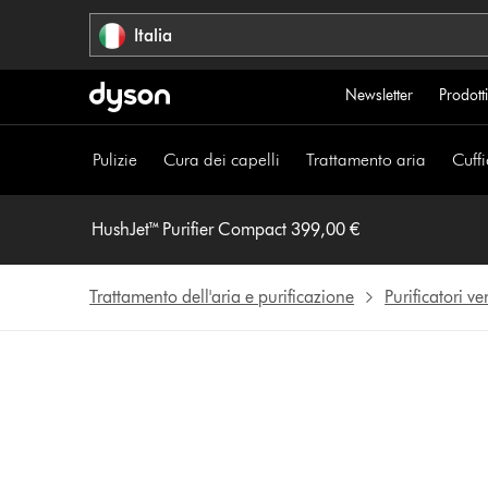
Salta
Italia
navigazione
Newsletter
Prodotti
Pulizie
Cura dei capelli
Trattamento aria
Cuffi
HushJet™ Purifier Compact 399,00 €
Trattamento dell'aria e purificazione
Purificatori ve