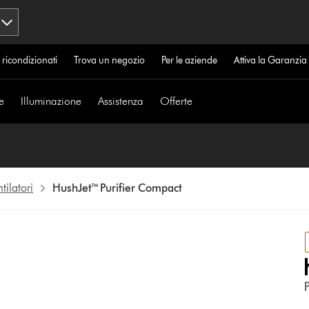
 ricondizionati
Trova un negozio
Per le aziende
Attiva la Garanzi
e
Illuminazione
Assistenza
Offerte
ntilatori
HushJet™ Purifier Compact