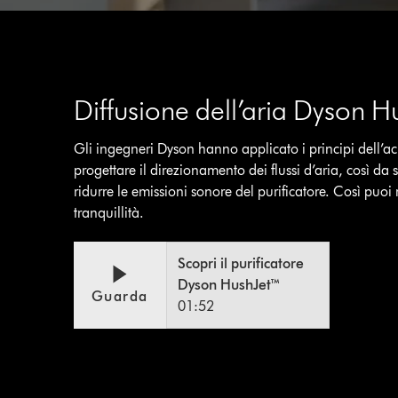
Video
Transcript
Diffusione dell’aria Dyson 
Gli ingegneri Dyson hanno applicato i principi dell’ac
progettare il direzionamento dei flussi d’aria, così da
ridurre le emissioni sonore del purificatore. Così puoi r
tranquillità.
Video
Apri
Scopri il purificatore
trascrizione
Transcript
Dyson HushJet™
video
Guarda
01:52