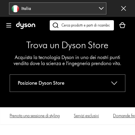
Salta
Italia
navigazione
Il
carrello
Cerca
è
su
vuoto
dyson.it
Trova un Dyson Store
Acquista la tecnologia Dyson in uno dei nostri punti
vendita dove la scienza e l'ingegneria prendono vita.
Posizione Dyson Store
Prenota una sessione di styling
Servizi esclusivi
Domande fre