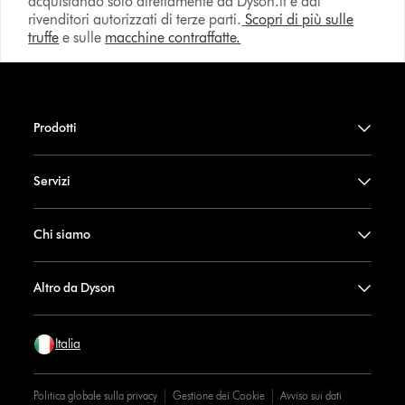
acquistando solo direttamente da Dyson.it e dai
rivenditori autorizzati di terze parti.
Scopri di più sulle
truffe
e sulle
macchine contraffatte.
Prodotti
Servizi
Chi siamo
Altro da Dyson
Italia
Politica globale sulla privacy
Gestione dei Cookie
Avviso sui dati