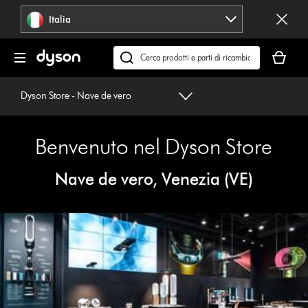
Salta
Italia
navigazione
Il
carrello
Cerca
è
su
vuoto
dyson.it
Dyson Store - Nave de vero
Benvenuto nel Dyson Store
Nave de vero, Venezia (VE)