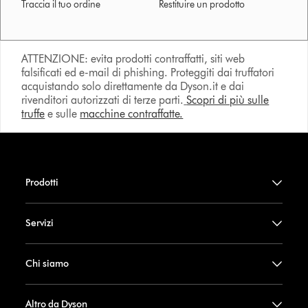
Traccia il tuo ordine
Restituire un prodotto
ATTENZIONE: evita prodotti contraffatti, siti web
falsificati ed e-mail di phishing. Proteggiti dai truffatori
acquistando solo direttamente da Dyson.it e dai
rivenditori autorizzati di terze parti.
Scopri di più sulle
truffe
e sulle
macchine contraffatte.
Prodotti
Servizi
Chi siamo
Altro da Dyson