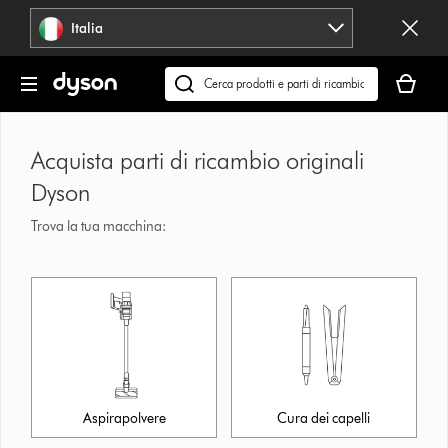
Salta
Italia
navigazione
Il
carrello
Cerca
è
su
vuoto
dyson.it
Acquista parti di ricambio originali
Dyson
Trova la tua macchina:
Aspirapolvere
Cura dei capelli