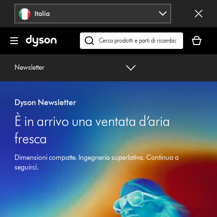
Salta
Italia
navigazione
Il
carrello
Cerca
è
su
vuoto
dyson.it
Newsletter
Dyson Newsletter
È in arrivo una ventata d’aria
fresca
Dimensioni compatte. Ingegneria superlativa. Continua a
seguirci.