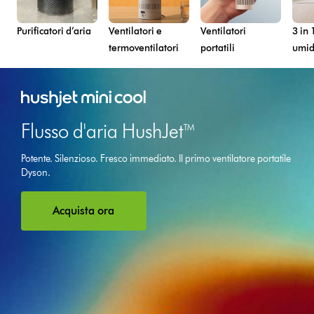
Purificatori d’aria
Ventilatori e
Ventilatori
3 in 
termoventilatori
portatili
umidi
Flusso d'aria HushJet™
Potente. Silenzioso. Fresco immediato. Il primo ventilatore portatile
Dyson.
Acquista ora