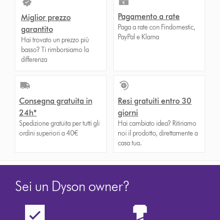
Pagamento a rate
Miglior prezzo
Paga a rate con Findomestic,
garantito
PayPal e Klarna
Hai trovato un prezzo più
basso? Ti rimborsiamo la
differenza
Consegna gratuita in
Resi gratuiti entro 30
24h*
giorni
Spedizione gratuita per tutti gli
Hai cambiato idea? Ritiriamo
ordini superiori a 40€
noi il prodotto, direttamente a
casa tua.
Sei un Dyson owner?