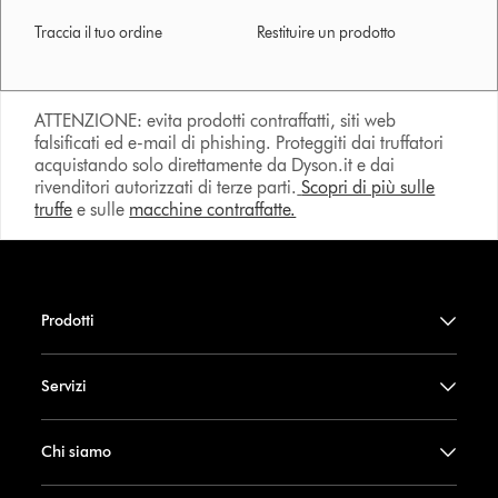
Traccia il tuo ordine
Restituire un prodotto
ATTENZIONE: evita prodotti contraffatti, siti web
falsificati ed e-mail di phishing. Proteggiti dai truffatori
acquistando solo direttamente da Dyson.it e dai
rivenditori autorizzati di terze parti.
Scopri di più sulle
truffe
e sulle
macchine contraffatte.
Prodotti
Servizi
Chi siamo