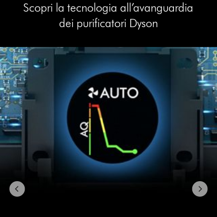
Scopri la tecnologia all’avanguardia
dei purificatori Dyson
This
is
a
carousel
with
slides.
Use
Next
and
Previous
buttons
to
navigate,
or
jump
to
a
slide