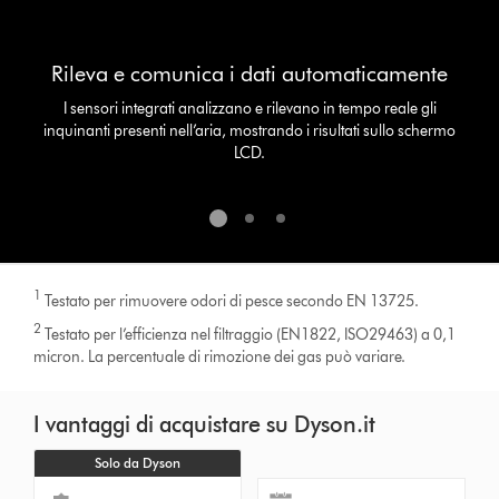
with
the
slide
Rileva e comunica i dati automaticamente
dots.
I sensori integrati analizzano e rilevano in tempo reale gli
inquinanti presenti nell’aria, mostrando i risultati sullo schermo
LCD.
1
Testato per rimuovere odori di pesce secondo EN 13725.
2
Testato per l’efficienza nel filtraggio (EN1822, ISO29463) a 0,1
micron. La percentuale di rimozione dei gas può variare.
I vantaggi di acquistare su Dyson.it
Solo da Dyson