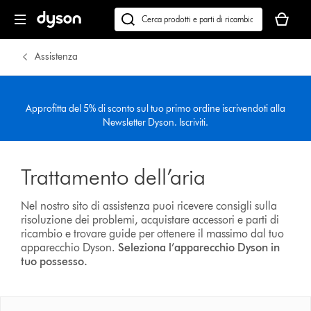
Il
carrello
Cerca
è
su
vuoto
dyson.it
Assistenza
Approfitta del 5% di sconto sul tuo primo ordine iscrivendoti alla
Newsletter Dyson. Iscriviti.
Trattamento dell’aria
Nel nostro sito di assistenza puoi ricevere consigli sulla
risoluzione dei problemi, acquistare accessori e parti di
ricambio e trovare guide per ottenere il massimo dal tuo
apparecchio Dyson.
Seleziona l’apparecchio Dyson in
tuo possesso.