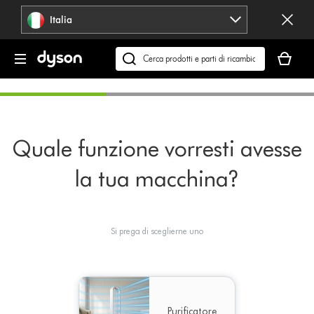
Salta
Italia
navigazione
Il
carrello
Cerca
è
su
vuoto
dyson.it
Quale funzione vorresti avesse
la tua macchina?
Si prega di sceglierne uno
Purificatore