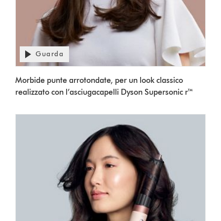
Apri
Guarda
trascrizione
video
Video
Morbide punte arrotondate, per un look classico
Transcript
realizzato con l’asciugacapelli Dyson Supersonic r™