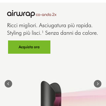
This
is
a
carousel
with
Ricci migliori. Asciugatura più rapida.
slides.
Styling più lisci.¹ Senza danni da calore.
Use
Next
and
Acquista ora
Previous
buttons
to
navigate,
or
jump
to
a
slide
with
the
slide
dots.