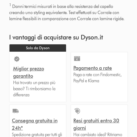
1
Danni termici misurati in base alla resistenza del capello
creando uno styling equivalente. Test effettuati su Corrale con
lamine flessibili in comparazione con Corrale con lamine rigide.
I vantaggi di acquistare su Dyson.it
Solo da Dyson
Pagamento a rate
Miglior prezzo
Paga a rate con Findomestic,
garantito
PayPal e Klarna
Hai trovato un prezzo più
basso? Ti rimborsiamo la
differenza
Consegna gratuita in
Resi gratuiti entro 30
24h*
giorni
Spedizione gratuita per tutti gli
Hai cambiato idea? Ritiriamo