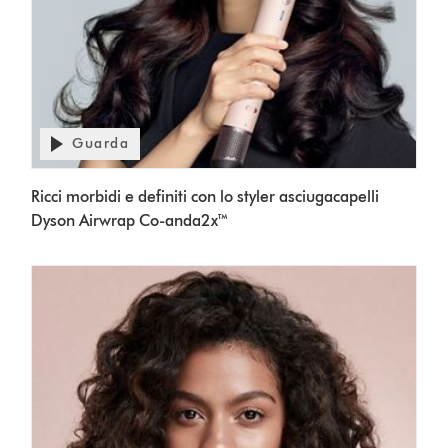
Apri
Guarda
trascrizione
video
Video
Ricci morbidi e definiti con lo styler asciugacapelli
Transcript
Dyson Airwrap Co-anda2x™