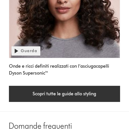
Apri
Guarda
trascrizione
video
Video
Onde e ricci definiti realizzati con l’asciugacapelli
Transcript
Dyson Supersonic™
Scopri tutte le guide allo styling
Domande frequenti