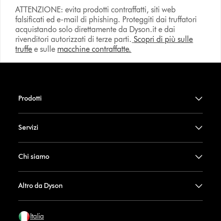
ATTENZIONE: evita prodotti contraffatti, siti web
falsificati ed e-mail di phishing. Proteggiti dai truffatori
acquistando solo direttamente da Dyson.it e dai
rivenditori autorizzati di terze parti.
Scopri di più sulle
truffe
e sulle
macchine contraffatte.
Prodotti
Servizi
Chi siamo
Altro da Dyson
Italia