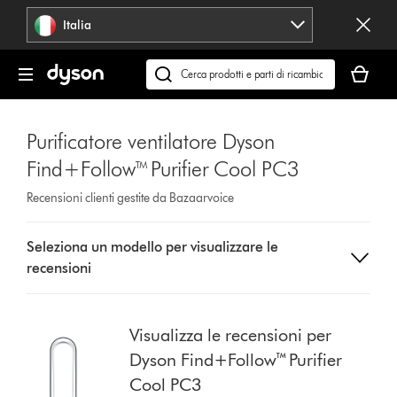
Salta
Italia
navigazione
Il
carrello
Cerca
è
su
vuoto
dyson.it
Purificatore ventilatore Dyson
Find+Follow™ Purifier Cool PC3
Recensioni clienti gestite da Bazaarvoice
Select
Seleziona un modello per visualizzare le
a
recensioni
button
from
the
list
Visualizza le recensioni per
to
Dyson Find+Follow™ Purifier
show
Cool PC3
reviews