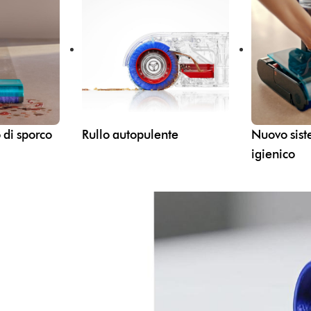
o di sporco
Rullo autopulente
Nuovo sist
igienico