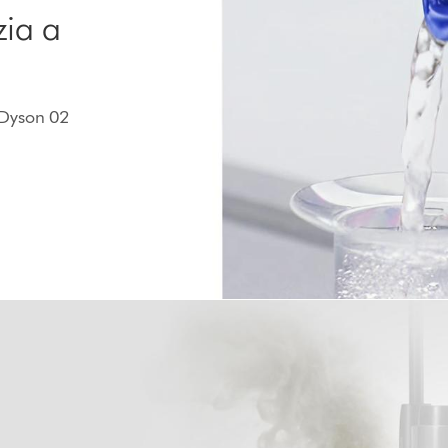
zia a
 Dyson 02