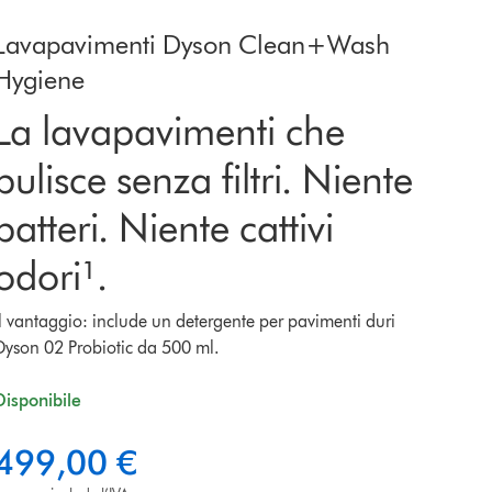
Lavapavimenti Dyson Clean+Wash
Hygiene
La lavapavimenti che
pulisce senza filtri. Niente
batteri. Niente cattivi
odori¹.
Il vantaggio: include un detergente per pavimenti duri
Dyson 02 Probiotic da 500 ml.
Disponibile
499,00 €