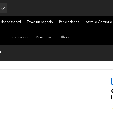
 ricondizionati
Trova un negozio
Per le aziende
Attiva la Garanzi
e
Illuminazione
Assistenza
Offerte
€