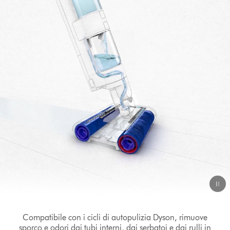
Video
Transcript
Compatibile con i cicli di autopulizia Dyson, rimuove
sporco e odori dai tubi interni, dai serbatoi e dai rulli in