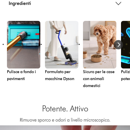
Ingredienti
Pulisce a fondo i
Formulato per
Sicuro per le case
Puliz
pavimenti
macchine Dyson
con animali
pote
domestici
Potente. Attivo
Rimuove sporco e odori a livello microscopico.