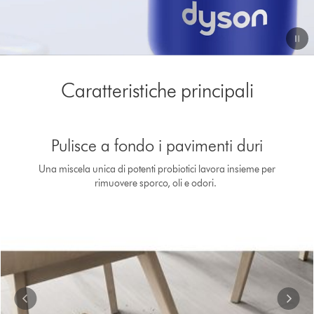
Video
Transcript
Caratteristiche principali
This
is
Pulisce a fondo i pavimenti duri
a
carousel
Una miscela unica di potenti probiotici lavora insieme per
with
rimuovere sporco, oli e odori.
slides.
Use
Next
and
Previous
buttons
to
navigate,
or