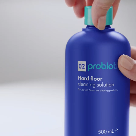
Apri
trascrizione
video