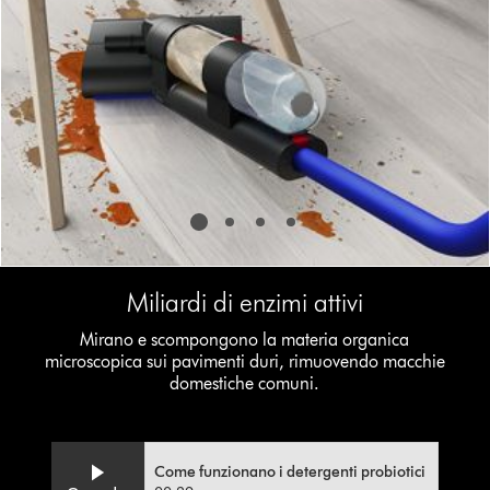
jump
to
a
slide
with
the
slide
dots.
Miliardi di enzimi attivi
Mirano e scompongono la materia organica
microscopica sui pavimenti duri, rimuovendo macchie
domestiche comuni.
Come funzionano i detergenti probiotici
Video
Apri