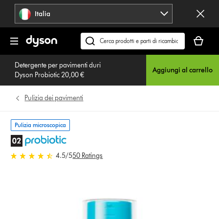
Salta
Italia
navigazione
Il
carrello
Cerca
è
su
vuoto
Detergente per pavimenti duri
dyson.it
Aggiungi al carrello
Dyson Probiotic 20,00 €
Pulizia dei pavimenti
Pulizia microscopica
4.5 stelle su 5 da 50 Ratings
4.5
/5
50 Ratings