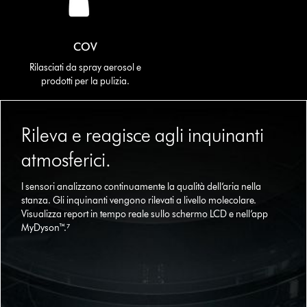
COV
Rilasciati da spray aerosol e
prodotti per la pulizia.
This
is
Rileva e reagisce agli inquinanti
a
carousel
atmosferici.
with
slides.
I sensori analizzano continuamente la qualità dell’aria nella
Use
stanza. Gli inquinanti vengono rilevati a livello molecolare.
Next
Visualizza report in tempo reale sullo schermo LCD e nell’app
and
MyDyson™.⁷
Previous
buttons
to
navigate,
or
jump