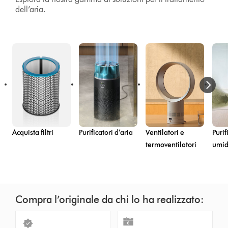
dell’aria.
Acquista filtri
Purificatori d’aria
Ventilatori e
Purif
termoventilatori
umidi
Compra l’originale da chi lo ha realizzato: