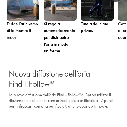
Dirige l’aria verso
Si regola
Tutela della tua
Catt
di te mentre ti
automaticamente
privacy
aller
muovi
per distribuire
odor
l’aria in modo
uniforme.
This
is
Nuova diffusione dell’aria
a
carousel
Find+Follow™
with
slides.
La nuova diffusione dell’aria Find+Follow™ di Dyson utilizza il
Use
rilevamento dell’utente tramite intelligenza artificiale a 17 punti
Next
per rinfrescarti con aria purificata¹, anche quando ti muovi.
and
Previous
buttons
to