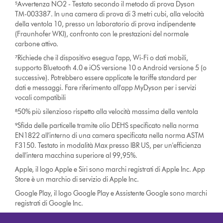
⁵Avvertenza NO2 - Testato secondo il metodo di prova Dyson
TM-003387. In una camera di prova di 3 metri cubi, alla velocità
della ventola 10, presso un laboratorio di prova indipendente
(Fraunhofer WKI), confronto con le prestazioni del normale
carbone attivo.
⁷Richiede che il dispositivo esegua l'app, Wi-Fi o dati mobili,
supporto Bluetooth 4.0 e iOS versione 10 o Android versione 5 (o
successive). Potrebbero essere applicate le tariffe standard per
dati e messaggi. Fare riferimento all'app MyDyson per i servizi
vocali compatibili
⁸50% più silenzioso rispetto alla velocità massima della ventola
⁹Sfida delle particelle tramite olio DEHS specificato nella norma
EN1822 all'interno di una camera specificata nella norma ASTM
F3150. Testato in modalità Max presso IBR US, per un'efficienza
dell'intera macchina superiore al 99,95%.
Apple, il logo Apple e Siri sono marchi registrati di Apple Inc. App
Store è un marchio di servizio di Apple Inc.
Google Play, il logo Google Play e Assistente Google sono marchi
registrati di Google Inc.