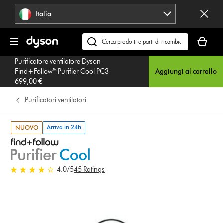
Salta
Italia
navigazione
Il
carrello
Cerca
è
su
Purificatore ventilatore Dyson
vuoto
dyson.it
Find+Follow™ Purifier Cool PC3
Aggiungi al carrello
699,00 €
Purificatori ventilatori
Arriva in 24h
NUOVO
4.0 stelle su 5 da 45 Ratings
4.0
/5
45 Ratings