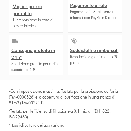
Pagamento a rate
Miglior prezzo
Pagamento in 3 rate senza
garantito
interessi con PayPal e Klarna
Ti rimborsiamo in caso di
prezzo inferiore
Consegna gratuita in
Soddisfatti o rimborsati
Reso facile e gratuito entro 30
24h*
giorni
Spedizione gratuita per ordini
superiori a 40€
²Con impostazione massima. Testato per la proiezione dell'aria
(TM-0000526) e la copertura di purificazione in una stanza di
81m3 (TM-003711).
³Testato per l'efficienza di filtrazione a 0,1 micron (EN1822,
ISO29463)
⁴I tassi di cattura dei gas variano