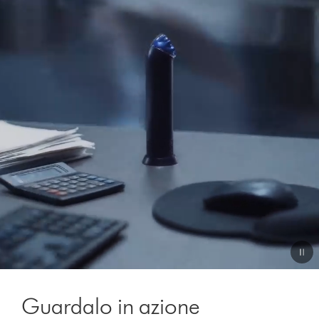
Video
Transcript
Guardalo in azione