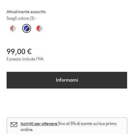
Attualmente esaurito
Scegli colore (3) -
O
p
t
99,00 €
i
Il prezzo include l’IVA
o
Informami
n
s
Iscriviti per ottenere
fino al 5% di sconto sul tuo primo
ordine.