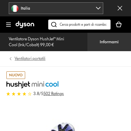
Salta
Italia
navigazione
Il
carrello
Cerca
è
su
vuoto
Ventilatore Dyson HushJet™ Mini
dyson.it
Informami
Cool (Ink/Cobalt) 99,00 €
Ventilatori portatili
NUOVO
3.8 stelle su 5 da 502 Ratings
3.8
/5
502 Ratings