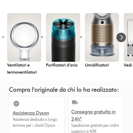
Ventilatori e
Purificatori d’aria
Umidificatori
Vedi 
termoventilatori
Compra l’originale da chi lo ha realizzato:
Consegna gratuita in
Assistenza Dyson
24h*
Assistenza dedicata a lungo
termine per i clienti Dyson
Spedizione gratuita per ordini
superiori a 40€