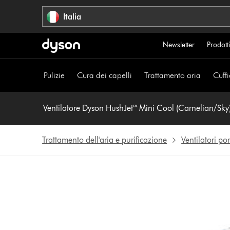
Salta
Italia
navigazione
Newsletter
Prodotti
Pulizie
Cura dei capelli
Trattamento aria
Cuffi
Ventilatore Dyson HushJet™ Mini Cool (Carnelian/Sky
Trattamento dell'aria e purificazione
Ventilatori port