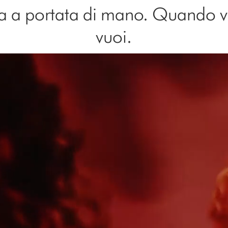
a a portata di mano. Quando 
vuoi.
Apri
trascrizione
video