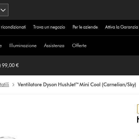
 ricondizionati
Trova un negozio
Per le aziende
Attiva la Garanzi
e
Illuminazione
Assistenza
Offerte
) 99,00 €
atili
Ventilatore Dyson HushJet™ Mini Cool (Carnelian/Sky)