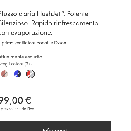
Flusso d'aria HushJet™. Potente.
Silenzioso. Rapido rinfrescamento
con evaporazione.
l primo ventilatore portatile Dyson.
Attualmente esaurito
cegli colore (3) -
O
p
99,00 €
l prezzo include l’IVA
o
n
Informami