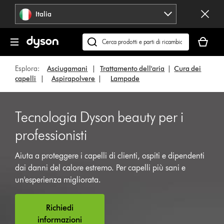
Salta
Italia
navigazione
Il
carrello
Cerca
è
su
vuoto
dyson.it
Esplora:
Asciugamani
|
Trattamento dell'aria
|
Cura dei
capelli
|
Aspirapolvere
|
Lampade
Tecnologia Dyson beauty per i
professionisti
Aiuta a proteggere i capelli di clienti, ospiti e dipendenti
dai danni del calore estremo. Per capelli più sani e
un'esperienza migliorata.
Richiedi
informazioni