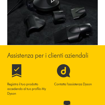
Assistenza per i clienti aziendali
Registra il tuo prodotto
Contatta l'assistenza Dyson
accedendo al tuo profilo My
Dyson