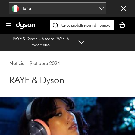
Salta
Italia
navigazione
Il
carrello
Cerca
è
su
RAYE & Dyson – Ascolta RAYE. A
vuoto
dyson.it
modo suo.
Notizie |
9 ottobre 2024
RAYE & Dyson