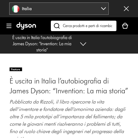
Salta
Italia
navigazione
Il
carrello
Cerca
è
su
È uscita in Italia l'autobiografia di
vuoto
dyson.it
James Dyson: "Invention: La mia
storia"
È uscita in Italia l’autobiografia di
James Dyson: “Invention: La mia storia”
Pubblicato da Rizzoli, il libro ripercorre la vita
dell’inventore e fondatore dell’omonima azienda:
dagli
oltre 5 mila prototipi all’importanza del fallimento; da
come le giovani menti risolveranno i problemi di tutti,
fino al ruolo chiave degli ingegneri nel progresso della