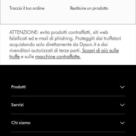
Traccia il tuo ordine
Restituire un prodotto
ATTENZIONE: evita prodotti contraffatti, siti web
falsificati ed e-mail di phishing. Proteggiti dai truffatori
acquistando solo direttamente da Dyson.it e dai
rivenditori autorizzati di terze parti.
Scopri di più sulle
truffe
e sulle
macchine contraffatte.
Prodotti
Servizi
Chi siamo