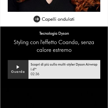
Capelli ondulati
Tecnologia Dyson
Styling con l'effetto Coanda, senza
calore estremo
Scopri di più sullo multi-styler Dyson Airwrap
i.d™
Guarda
02:36
This
is
a
carousel