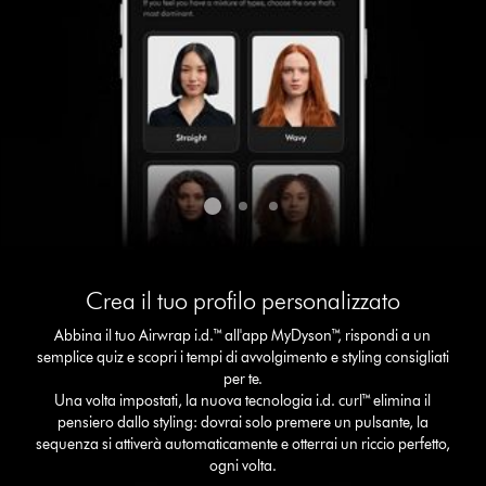
slide
with
the
slide
dots.
This
is
Crea il tuo profilo personalizzato
a
carousel
Abbina il tuo Airwrap i.d.™ all'app MyDyson™, rispondi a un
with
semplice quiz e scopri i tempi di avvolgimento e styling consigliati
slides.
per te.
Use
Una volta impostati, la nuova tecnologia i.d. curl™ elimina il
Next
pensiero dallo styling: dovrai solo premere un pulsante, la
and
sequenza si attiverà automaticamente e otterrai un riccio perfetto,
Previous
ogni volta.
buttons