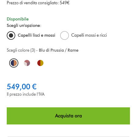
Prezzo di vendita consigliato: 549€
Disponibile
Scegli un'opzione:
Capelli lisci e mossi
Capelli mossi e ricci
Scegli colore (3) -
Blu di Prussia / Rame
O
p
t
549,00 €
i
Il prezzo include l’IVA
o
Acquista ora
n
s