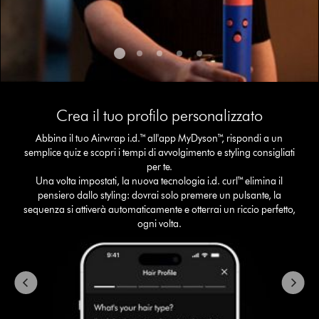
This
is
Crea il tuo profilo personalizzato
a
carousel
Abbina il tuo Airwrap i.d.™ all'app MyDyson™, rispondi a un
with
semplice quiz e scopri i tempi di avvolgimento e styling consigliati
slides.
per te.
Use
Una volta impostati, la nuova tecnologia i.d. curl™ elimina il
Next
pensiero dallo styling: dovrai solo premere un pulsante, la
and
sequenza si attiverà automaticamente e otterrai un riccio perfetto,
Previous
ogni volta.
buttons
to
navigate,
or
jump
to
a