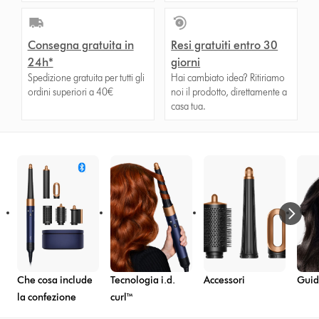
Consegna gratuita in
Resi gratuiti entro 30
24h*
giorni
Spedizione gratuita per tutti gli
Hai cambiato idea? Ritiriamo
ordini superiori a 40€
noi il prodotto, direttamente a
casa tua.
Che cosa include
Tecnologia i.d.
Accessori
Guide
la confezione
curl™