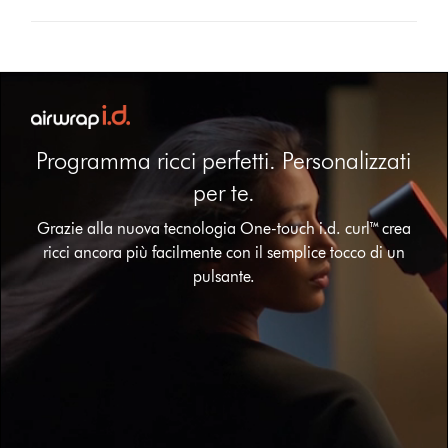
Programma ricci perfetti. Personalizzati
per te.
Apri
Grazie alla nuova tecnologia One-touch i.d. curl™ crea
trascrizione
ricci ancora più facilmente con il semplice tocco di un
video
pulsante.