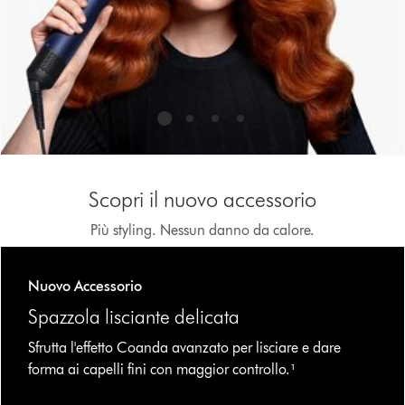
the
slide
dots.
Scopri il nuovo accessorio
Più styling. Nessun danno da calore.
Nuovo Accessorio
Spazzola lisciante delicata
Sfrutta l'effetto Coanda avanzato per lisciare e dare
forma ai capelli fini con maggior controllo.¹