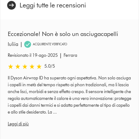
Leggi tutte le recensioni
Eccezionale! Non è solo un asciugacapelli
|
Iuliia
ACQUIRENTE VERIFICATO
|
Revisionato il 19-ago-2025
Ferrara
5.0 stelle su 5 da Revisionato il 19-ago-2025 Ratings
5.0
/5
Il Dyson Airwrap ID ha superato ogni aspettativa. Non solo asciuga
i capelli in metà del tempo rispetto ai phon tradizionali, ma li lascia
anche lisci, morbidi e senza effetto crespo. Il sensore intelligente che
regola automaticamente il calore è una vera innovazione: protegge
i capelli dai danni termici e si adatta perfettamente al tipo di capello
e allo stile desiderato. La ...
Leggi di più