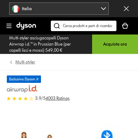
Salta
Italia
navigazione
Il
carrello
Cerca
è
su
Multi-styler asciugacapelli Dyson
vuoto
dyson.it
Airwrap i.d.™ in Prussian Blue (per
Acquista ora
capelli lisci e mossi) 549,00 €
Multi-styler
Esclusiva Dyson.it
3.9 stelle su 5 da 4003 Ratings
3.9
/5
4003 Ratings