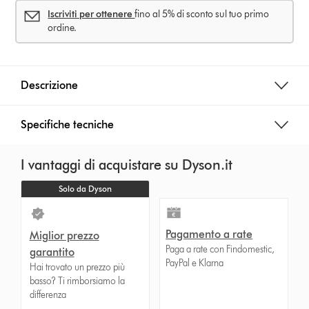
Iscriviti per ottenere
fino al 5% di sconto sul tuo primo
ordine.
Descrizione
Specifiche tecniche
I vantaggi di acquistare su Dyson.it
Solo da Dyson
Pagamento a rate
Miglior prezzo
Paga a rate con Findomestic,
garantito
PayPal e Klarna
Hai trovato un prezzo più
basso? Ti rimborsiamo la
differenza