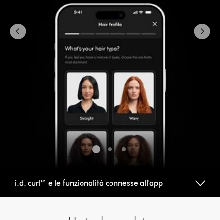
to
navigate,
or
jump
to
a
slide
with
the
slide
dots.
i.d. curl™ e le funzionalità connesse all'app