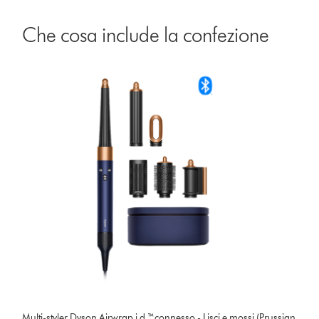
Che cosa include la confezione
Multi-styler Dyson Airwrap i.d.™connesso - Lisci e mossi (Prussian