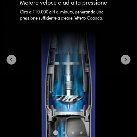
Motore veloce e ad alta pressione
with
slides.
Gira a 110.000 giri al minuto, generando una
Use
pressione sufficiente a creare l'effetto Coanda.
Next
and
Previous
buttons
to
navigate,
or
jump
to
a
slide
with
the
slide
dots.