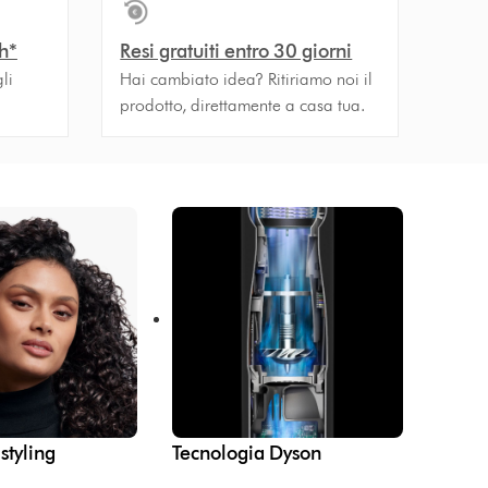
h*
Resi gratuiti entro 30 giorni
li
Hai cambiato idea? Ritiriamo noi il
prodotto, direttamente a casa tua.
styling
Tecnologia Dyson