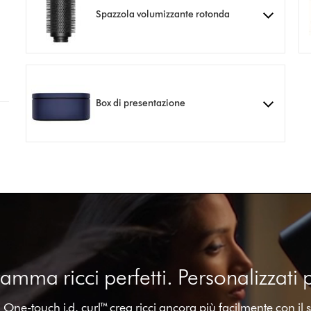
Spazzola volumizzante rotonda
Box di presentazione
amma ricci perfetti. Personalizzati p
One-touch i.d. curl™ crea ricci ancora più facilmente con il 