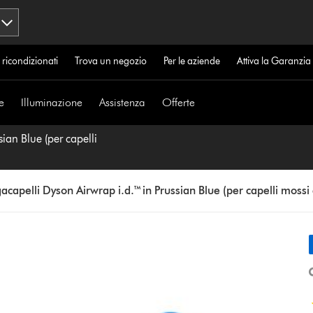
 ricondizionati
Trova un negozio
Per le aziende
Attiva la Garanzi
e
Illuminazione
Assistenza
Offerte
sian Blue (per capelli
gacapelli Dyson Airwrap i.d.™ in Prussian Blue (per capelli mossi e