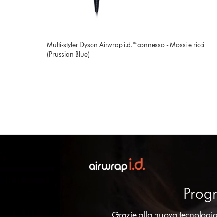
Multi-styler Dyson Airwrap i.d.™connesso - Mossi e ricci
(Prussian Blue)
Progr
Grazie alla nuova tecnologia 