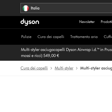
Salta
Italia
navigazione
Newsletter
Prodotti
Pulizie
Cura dei capelli
Trattamento aria
Cuffi
Multi-styler asciugacapelli Dyson Airwrap i.d.™ in Prus
mossi e ricci) 549,00 €
Cura dei capelli
Multi-styler
Multi-styler asciu