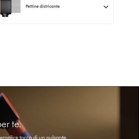
Pettine districante
er te.
semplice tocco di un pulsante.