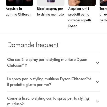
Acquista la
Ricarica spray per
Acquista tutti i
Tecn
gamma Chitosan
lo styling multiuso
prodotti per la
all’
cura dei capelli
per l
Dyson
Domande frequenti
Che cos’è lo spray per lo styling multiuso Dyson
Chitosan™?
Lo spray per lo styling multiuso Dyson Chitosan™ è
il prodotto giusto per me?
Come si fissa lo styling con lo spray per lo styling
multiuso?