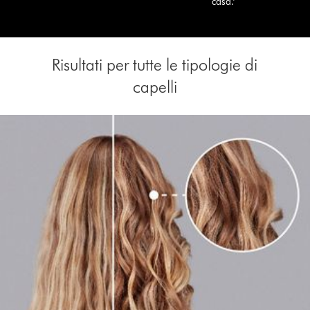
casa.*
Risultati per tutte le tipologie di
capelli
This
is
a
carousel
with
slides.
Use
Next
and
Previous
buttons
to
navigate,
or