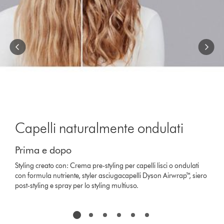
jump
to
a
slide
with
the
slide
dots.
Capelli naturalmente ondulati
Prima e dopo
Styling creato con: Crema pre-styling per capelli lisci o ondulati
con formula nutriente, styler asciugacapelli Dyson Airwrap™, siero
post-styling e spray per lo styling multiuso.