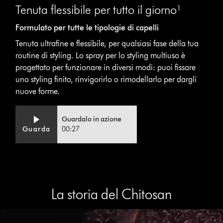
Tenuta flessibile per tutto il giorno¹
Formulato per tutte le tipologie di capelli
Tenuta ultrafine e flessibile, per qualsiasi fase della tua
routine di styling. Lo spray per lo styling multiuso è
progettato per funzionare in diversi modi: puoi fissare
uno styling finito, rinvigorirlo o rimodellarlo per dargli
nuove forme.
Video
Apri
Guardalo in azione
Transcript
trascrizione
Guarda
00:27
video
La storia del Chitosan
Apri
trascrizione