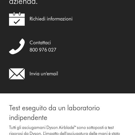
azienda.
Richiedi informazioni
Contattaci
800 976 027
Invia un'email
Test eseguito da un laboratorio
indipendente
Tutti gli asciugamani Dyson Airblade™ sono sottoposti a test
rigorosi da Dyson. L'impatto dell'asciugatura delle mani è stato