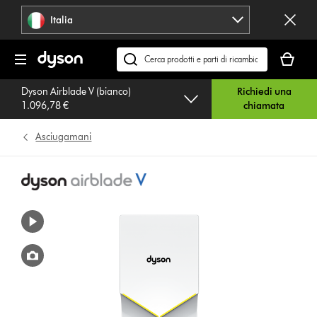
Salta
Italia
navigazione
Il
carrello
Cerca
è
su
Dyson Airblade V (bianco)
Richiedi una
vuoto
dyson.it
1.096,78 €
chiamata
Asciugamani