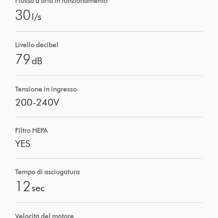
Flusso d’aria in funzionamento
30
l/s
Livello decibel
79
dB
Tensione in ingresso
200-240V
Filtro HEPA
YES
Tempo di asciugatura
12
sec
Velocità del motore