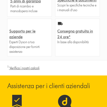
Specifiche e documenti
5 anni di garanzia
Scopri le specifiche tecniche e
Parti di ricambio e
i manuali d’uso
manodopera incluse
Supporto per le
Consegna gratuita in
aziende
24 ore*
Esperti Dyson a tua
In base alla disponibilità
disposizione per fornirti
assistenza
1
Verifica i nostri calcoli
Assistenza per i clienti aziendali