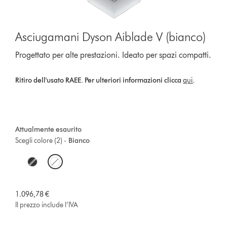
Asciugamani Dyson Aiblade V (bianco)
Progettato per alte prestazioni. Ideato per spazi compatti.
Ritiro dell'usato RAEE. Per ulteriori informazioni clicca
qui
.
Attualmente esaurito
Scegli colore (2) -
Bianco
O
p
t
1.096,78 €
Il prezzo include l’IVA
i