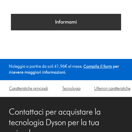
o
n
Informami
s
Noleggia a partire da soli 41,96€ al mese.
Compila il form
per
ricevere maggiori informazioni.
Caratteristiche principali
Tecnologia
Ulteriori caratteristiche
Contattaci per acquistare la
tecnologia Dyson per la tua