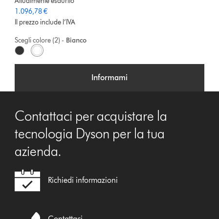
Attualmente esaurito
1.096,78 €
Il prezzo include l’IVA
Scegli colore (2) -
Bianco
Nichel
Bianco
Informami
Contattaci per acquistare la
tecnologia Dyson per la tua
azienda.
Richiedi informazioni
Contattaci