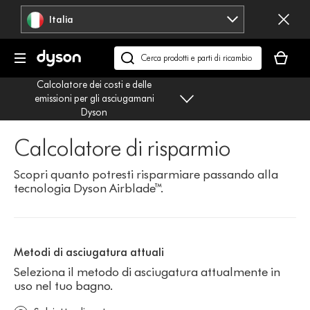
Salta
Italia
navigazione
Il
carrello
Cerca
è
su
Calcolatore dei costi e delle
vuoto
dyson.it
emissioni per gli asciugamani
Dyson
Calcolatore di risparmio
Scopri quanto potresti risparmiare passando alla
tecnologia Dyson Airblade™.
.
Metodi di asciugatura attuali
Seleziona il metodo di asciugatura attualmente in
uso nel tuo bagno.