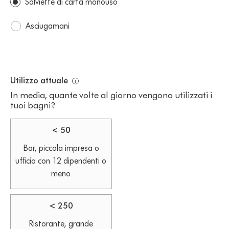
Metodi
Salviette di carta monouso
di
Asciugamani
asciugatura
attuali.
Si
.
Utilizzo attuale
In media, quante volte al giorno vengono utilizzati i
prega
tuoi bagni?
di
Utilizzo
< 50
sceglierne
attuale.
Bar, piccola impresa o
uno.
ufficio con 12 dipendenti o
Si
meno
prega
di
< 250
sceglierne
Ristorante, grande