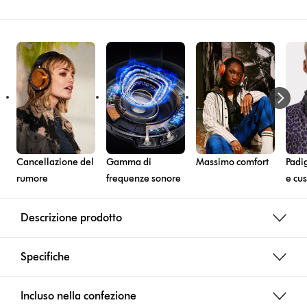
Cancellazione del
Gamma di
Massimo comfort
Padig
rumore
frequenze sonore
e cus
Descrizione prodotto
Specifiche
Incluso nella confezione