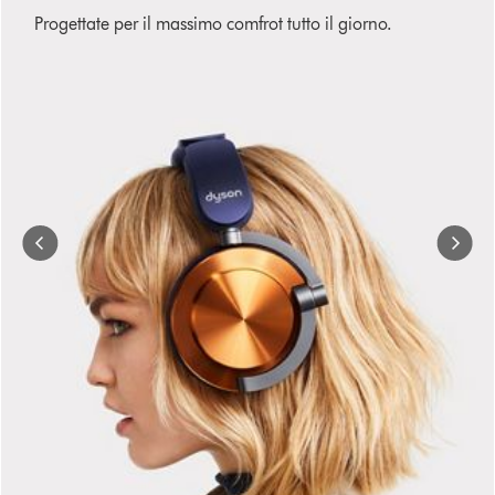
slides.
Progettate per il massimo comfrot tutto il giorno.
Use
Next
and
Previous
buttons
to
navigate,
or
jump
to
a
slide
with
the
slide
dots.