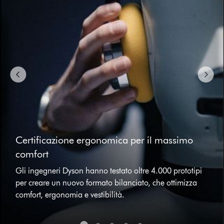
buttons
to
navigate,
or
jump
to
a
slide
with
the
slide
dots.
Certificazione ergonomica per il massimo
comfort
Gli ingegneri Dyson hanno testato oltre 4.000 prototipi
per creare un nuovo formato bilanciato, che ottimizza
comfort, ergonomia e vestibilità.