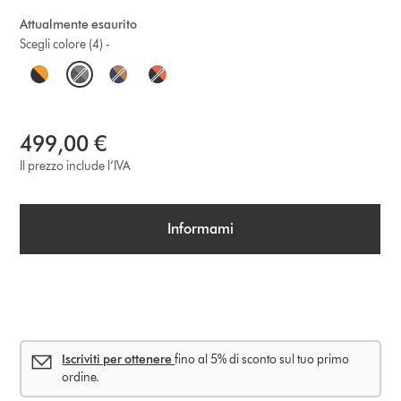
Attualmente esaurito
Scegli colore (4) -
O
p
t
499,00 €
i
Il prezzo include l’IVA
o
Informami
n
s
Iscriviti per ottenere
fino al 5% di sconto sul tuo primo
ordine.