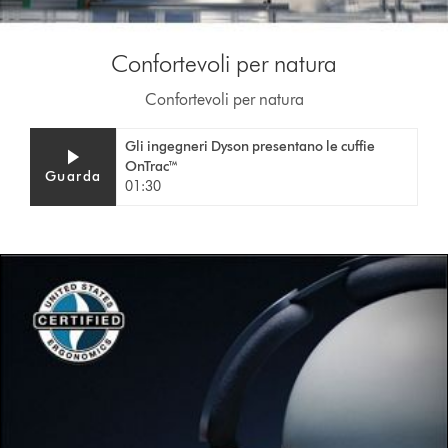
Confortevoli per natura
Confortevoli per natura
Video
Apri
Gli ingegneri Dyson presentano le cuffie
Transcript
trascrizione
OnTrac™
Guarda
video
01:30
This
is
a
carousel
with
slides.
Use
Next
and
Previous