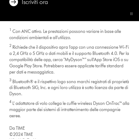
Iscriviti ora
1
Con ANC attivo. Le prestazioni possono variare in base alle
condizioni ambientali e all'utilizzo.
2
Richiede che il dispositivo apra l'app con una connessione Wi-Fi
a 2,4 GHz o 5 GHz o dati mobili e il supporto Bluetooth 4.0. Per la
compatibilità delle app, cerca "MyDyson™" sull'App Store iOS o su
Google Play Store. Potrebbero essere applicate tariffe standard
per dati e messaggistica.
3
Bluetooth® e il rispettivo logo sono marchi registrati di proprietà
di Bluetooth SIG, Inc. e ogni loro utilizza è sotto licenza da parte di
Dyson.
4
L' adattatore di volo collega le cuffie wireless Dyson OnTrac™ alla
maggior parte dei sistemi di intrattenimento delle compagnie
aeree.
Da TIME
©2024 TIME