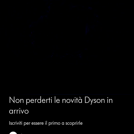
Apri
trascrizione
video
Video
Non perderti le novità Dyson in
Transcript
arrivo
Iscriviti per essere il primo a scoprirle