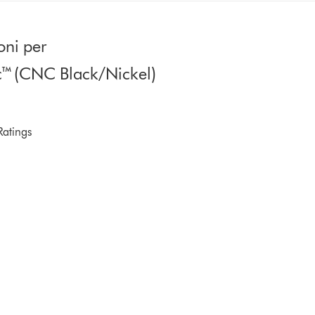
oni per
c™ (CNC Black/Nickel)
Ratings