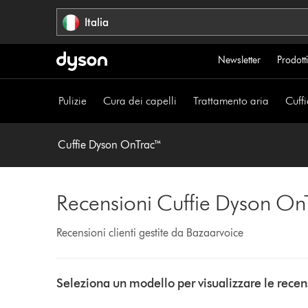
Salta
Italia
navigazione
Newsletter
Prodotti
Pulizie
Cura dei capelli
Trattamento aria
Cuffi
Cuffie Dyson OnTrac™
Recensioni Cuffie Dyson On
Recensioni clienti gestite da Bazaarvoice
Select
a
Seleziona un modello per visualizzare le recen
button