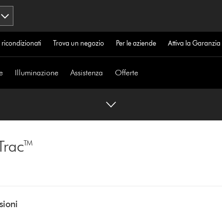
 ricondizionati
Trova un negozio
Per le aziende
Attiva la Garanzi
e
Illuminazione
Assistenza
Offerte
Trac™
sioni