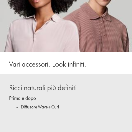
Vari accessori. Look infiniti.
This
is
Ricci naturali più definiti
a
carousel
Prima e dopo
with
slides.
Diffusore Wave+Curl
Use
Next
and
Previous