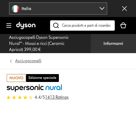
Salta
Italia
navigazione
Il
carrello
Cerca
è
su
Asciugacapelli Dyson Supersonic
vuoto
dyson.it
Nural™ - Mossi e ricci (Ceramic
Informami
Apricot) 399,00 €
Asciugacapelli
Edizione speciale
NUOVO
4.4 stelle su 5 da 1413 Ratings
4.4
/5
1413 Ratings