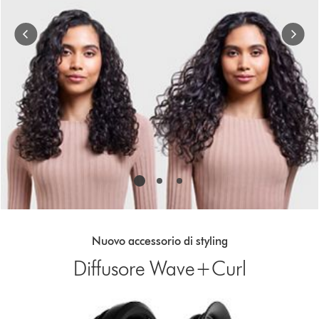
buttons
to
navigate,
or
jump
to
a
slide
with
the
slide
dots.
Nuovo accessorio di styling
Diffusore Wave+Curl