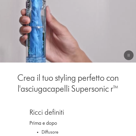
Video
Transcript
Crea il tuo styling perfetto con
l'asciugacapelli Supersonic r™
This
is
Ricci definiti
a
carousel
Prima e dopo
with
slides.
Diffusore