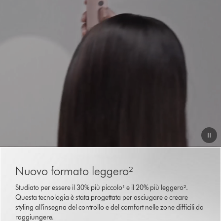
video
Video
This
is
Transcript
Nuovo formato leggero²
a
carousel
Studiato per essere il 30% più piccolo¹ e il 20% più leggero².
with
Questa tecnologia è stata progettata per asciugare e creare
slides.
styling all'insegna del controllo e del comfort nelle zone difficili da
Use
raggiungere.
Next