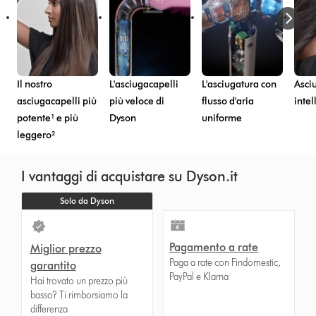
Il nostro
L'asciugacapelli
L'asciugatura con
Asci
asciugacapelli più
più veloce di
flusso d'aria
intel
potente¹ e più
Dyson
uniforme
leggero²
I vantaggi di acquistare su Dyson.it
Solo da Dyson
Pagamento a rate
Miglior prezzo
Paga a rate con Findomestic,
garantito
PayPal e Klarna
Hai trovato un prezzo più
basso? Ti rimborsiamo la
differenza