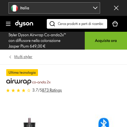
Salta
Italia
navigazione
Il
carrello
Cerca
è
su
Styler Dyson Airwrap Co-anda2x™
vuoto
dyson.it
con diffusore nella colorazione
Acquista ora
Jasper Plum 649,00 €
Multi-styler
Ultima tecnologia
3.7 stelle su 5 da 873 Ratings
3.7
/5
873 Ratings