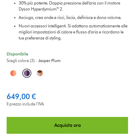
30% più potente. Doppia pressione dell’aria con il motore
Dyson Hyperdymium™ 2.
Asciuga, crea onde e ricci, liscia, definisce e dona volume.
Nuovi accessori intelligenti. Si adattano automaticamente alle
migliori impostazioni di calore e flusso d’aria e ricordano le
tue preferenze di styling.
Disponibile
Scegli colore (3) -
Jasper Plum
O
p
t
649,00 €
i
Il prezzo include l’IVA
o
Acquista ora
n