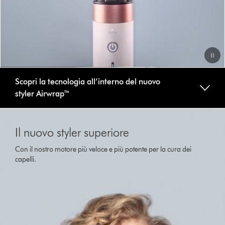
Video
Scopri la tecnologia all’interno del nuovo
Transcript
styler Airwrap™
This
is
Il nuovo styler superiore
a
carousel
Con il nostro motore più veloce e più potente per la cura dei
with
capelli.
slides.
Use
Next
and
Previous
buttons
to