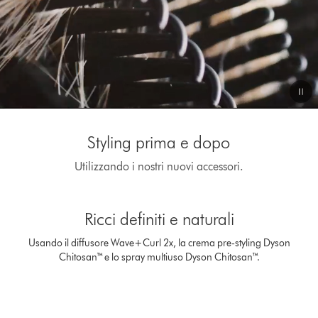
Video
Transcript
Styling prima e dopo
Utilizzando i nostri nuovi accessori.
This
is
Ricci definiti e naturali
a
carousel
Usando il diffusore Wave+Curl 2x, la crema pre-styling Dyson
with
Chitosan™ e lo spray multiuso Dyson Chitosan™.
slides.
Use
Next
and