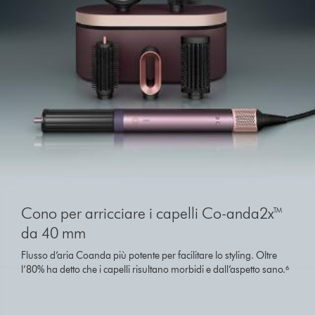
This
is
Cono per arricciare i capelli Co-anda2x™
a
carousel
da 40 mm
with
Flusso d’aria Coanda più potente per facilitare lo styling. Oltre
slides.
l’80% ha detto che i capelli risultano morbidi e dall’aspetto sano.⁶
Use
Next
and
Previous