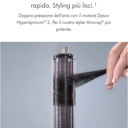
rapida. Styling più lisci.¹
Doppia pressione dell’aria con il motore Dyson
Hyperdymium™ 2. Per il nostro styler Airwrap™ più
Apri
potente.
trascrizione
video