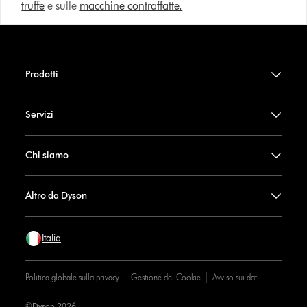
truffe
e sulle
macchine contraffatte.
Prodotti
Servizi
Chi siamo
Altro da Dyson
Italia
Politica globale sulla privacy
Gestione dei Cookie
Avviso sui dati
©Dyson 2026