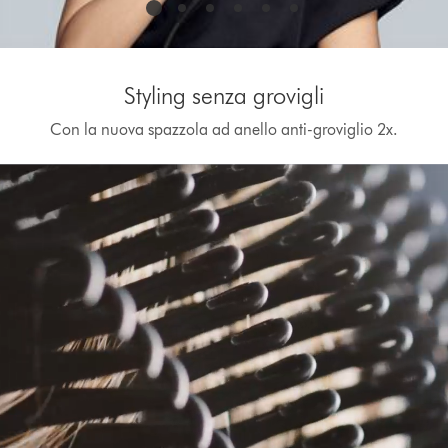
Styling senza grovigli
Con la nuova spazzola ad anello anti-groviglio 2x.
Apri
trascrizione
video