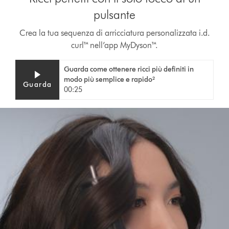
pulsante
Crea la tua sequenza di arricciatura personalizzata i.d.
curl™ nell’app MyDyson™.
Video
Apri
Guarda come ottenere ricci più definiti in
Transcript
trascrizione
modo più semplice e rapido²
Guarda
video
00:25