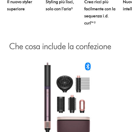
Il nuovo styler
Styling più lisci,
Crea ricci più
Nuov
superiore
solo con l’aria³
facilmente con la
intel
sequenza i.d.
curl™²
Che cosa include la confezione