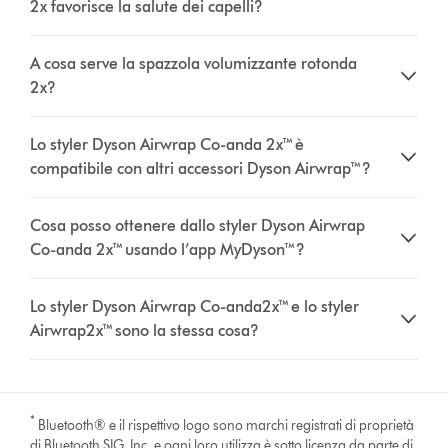
2x favorisce la salute dei capelli?
A cosa serve la spazzola volumizzante rotonda
2x?
Lo styler Dyson Airwrap Co-anda 2x™ è
compatibile con altri accessori Dyson Airwrap™?
Cosa posso ottenere dallo styler Dyson Airwrap
Co-anda 2x™ usando l’app MyDyson™?
Lo styler Dyson Airwrap Co-anda2x™ e lo styler
Airwrap2x™ sono la stessa cosa?
*
Bluetooth® e il rispettivo logo sono marchi registrati di proprietà
di Bluetooth SIG, Inc. e ogni loro utilizza è sotto licenza da parte di