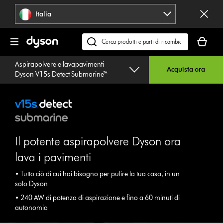
Salta
Italia
navigazione
Il
carrello
Cerca
è
su
Aspirapolvere e lavapavimenti
vuoto
dyson.it
Acquista ora
Dyson V15s Detect Submarine™
Il potente aspirapolvere Dyson ora
lava i pavimenti
• Tutto ciò di cui hai bisogno per pulire la tua casa, in un
solo Dyson
• 240 AW di potenza di aspirazione e fino a 60 minuti di
autonomia