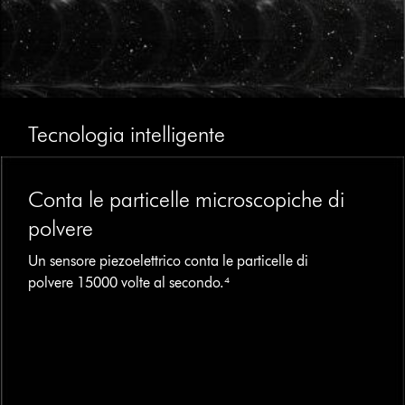
Tecnologia intelligente
This
is
Conta le particelle microscopiche di
a
carousel
polvere
with
slides.
Un sensore piezoelettrico conta le particelle di
Use
polvere 15000 volte al secondo.⁴
Next
and
Previous
buttons
to
navigate,
or