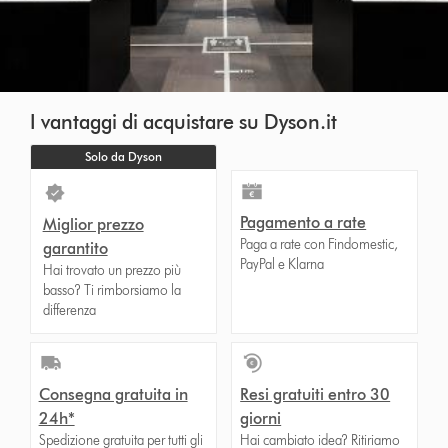
I vantaggi di acquistare su Dyson.it
Solo da Dyson
Pagamento a rate
Miglior prezzo
Paga a rate con Findomestic,
garantito
PayPal e Klarna
Hai trovato un prezzo più
basso? Ti rimborsiamo la
differenza
Consegna gratuita in
Resi gratuiti entro 30
24h*
giorni
Spedizione gratuita per tutti gli
Hai cambiato idea? Ritiriamo