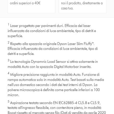
ordini superiori a 40€
noi il prodotto, direttamente a
casa tua.
1
Laser progettato per pavimenti duri. Efficacia del laser
influenzata da condizioni di luce ambientale, tipo di detriti e
superficie.
2
Rispetto alla spazzola originale Dyson Laser Slim Fluffy™.
Efficacia influenzata da condizioni di luce ambientale, tipo di
detriti e superficie.
3
La tecnologia Dynamnic Load Sensor si attiva solamente in
modalità Auto con la spazzola Digital Motorbar inserita.
4
Migliore precisione raggiunta in modalità Auto. Funzione di
rampa automatica solo in modalità Auto. Test basati sulla media
nell'uso domestico secondo i dati dei test interni di Dyson. La
polvere microscopica è definita come particelle inferiori a 100
micron.
5
Aspirazione testata secondo EN IEC62885-4 CL5.8 e CL5.9,
testata all'ingresso flessibile, con contenitore pieno, in modalità
Boost rispetto al mercato senza filo (Dati di vendita da aprile 2020