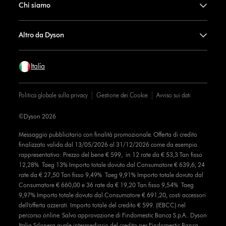
Chi siamo
Altro da Dyson
Italia
Politica globale sulla privacy
Gestione dei Cookie
Avviso sui dati
©Dyson 2026
Messaggio pubblicitario con finalità promozionale. Offerta di credito
finalizzato valida dal 13/05/2026 al 31/12/2026 come da esempio
rappresentativo: Prezzo del bene € 599, in 12 rate da € 53,3 Tan fisso
12,28% Taeg 13% Importo totale dovuto dal Consumatore € 639,6, 24
rate da € 27,50 Tan fisso 9,49% Taeg 9,91% Importo totale dovuto dal
Consumatore € 660,00 e 36 rate da € 19,20 Tan fisso 9,54% Taeg
9,97% Importo totale dovuto dal Consumatore € 691,20, costi accessori
dell’offerta azzerati. Importo totale del credito € 599. (IEBCC) nel
percorso online. Salvo approvazione di Findomestic Banca S.p.A.. Dyson
Italia Srlopera quale intermediario del credito per Findomestic Banca