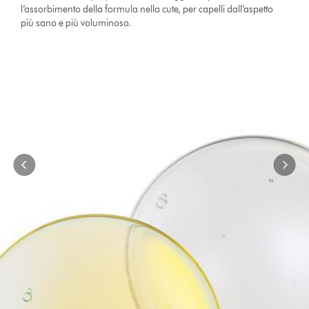
slides.
l’assorbimento della formula nella cute, per capelli dall’aspetto
Use
più sano e più voluminoso.
Next
and
Previous
buttons
to
navigate,
or
jump
to
a
slide
with
the
slide
dots.