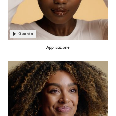
Apri
trascrizione
Guarda
video
Video
Applicazione
Transcript