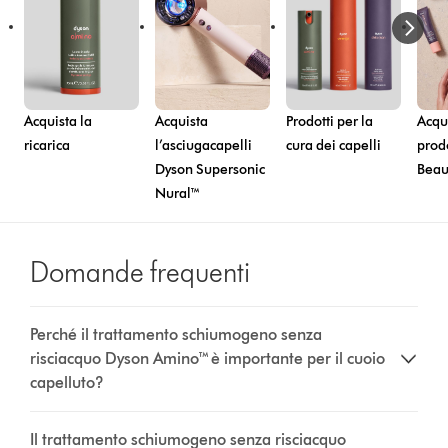
Acquista la
Acquista
Prodotti per la
Acqui
ricarica
l’asciugacapelli
cura dei capelli
prod
Dyson Supersonic
Beau
Nural™
Domande frequenti
Perché il trattamento schiumogeno senza
risciacquo Dyson Amino™ è importante per il cuoio
capelluto?
Il trattamento schiumogeno senza risciacquo