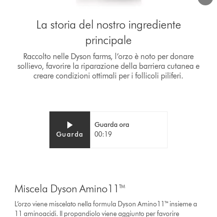
Video
La storia del nostro ingrediente
Transcript
principale
Raccolto nelle Dyson farms, l’orzo è noto per donare
sollievo, favorire la riparazione della barriera cutanea e
creare condizioni ottimali per i follicoli piliferi.
Video
Apri
Guarda ora
Transcript
trascrizione
Guarda
00:19
video
This
is
Miscela Dyson Amino11™
a
carousel
L’orzo viene miscelato nella formula Dyson Amino11™ insieme a
with
11 aminoacidi. Il propandiolo viene aggiunto per favorire