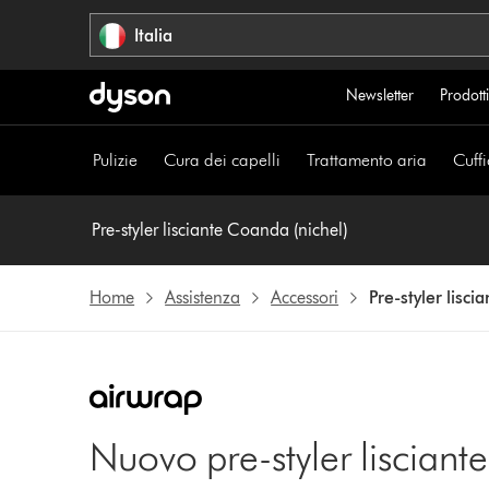
Salta
Italia
navigazione
Newsletter
Prodotti
Pulizie
Cura dei capelli
Trattamento aria
Cuffi
Pre-styler lisciante Coanda (nichel)
Home
Assistenza
Accessori
Pre-styler lisci
Nuovo pre-styler liscian