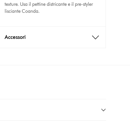
texture. Usa il pettine districante e il pre-styler
lisciante Coanda.
Accessori
getti d'aria agiscono
tyling, fino al 58% di