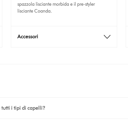
spazzola lisciante morbida e il pre-styler
lisciante Coanda.
Nasconde i baby hair
Coanda per definire
Accessori
 nasconde i baby hair con un accessorio multi-funzione. Due 
i capelli asciutti e lisci per definire e perfezionare il tuo s
effetto crespo e baby hair in meno.²
utti i tipi di capelli?