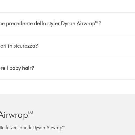
ione precedente dello styler Dyson Airwrap™?
ri in sicurezza?
re i baby hair?
 Airwrap™
utte le versioni di Dyson Airwrap™.