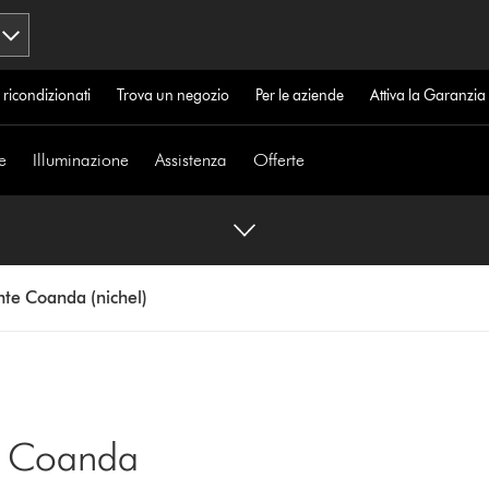
 ricondizionati
Trova un negozio
Per le aziende
Attiva la Garanzi
e
Illuminazione
Assistenza
Offerte
ante Coanda (nichel)
te Coanda