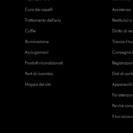
Cura dei capelli
Assistenza
Trattamento dell'aria
Restituisci 
Cuffie
Diritto di re
Illuminazione
Traccia il t
Asciugamani
Consegna de
Prodotti ricondizionati
Registrazio
Parti di ricambio
Dati di con
Mappa del sito
Apparecchi c
Fai attenzion
Perchè com
Il tuo acco