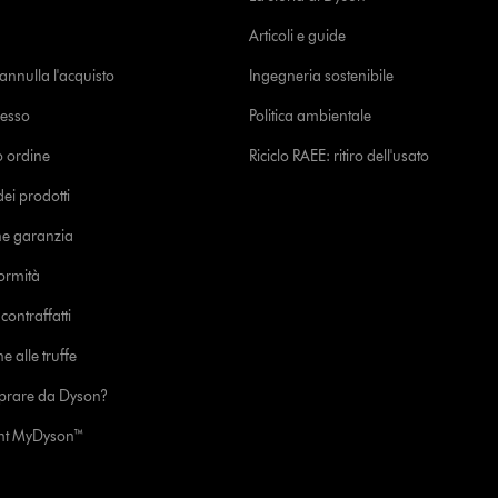
Articoli e guide
o annulla l'acquisto
Ingegneria sostenibile
cesso
Politica ambientale
uo ordine
Riciclo RAEE: ritiro dell'usato
i prodotti
ne garanzia
formità
ontraffatti
e alle truffe
prare da Dyson?
unt MyDyson™