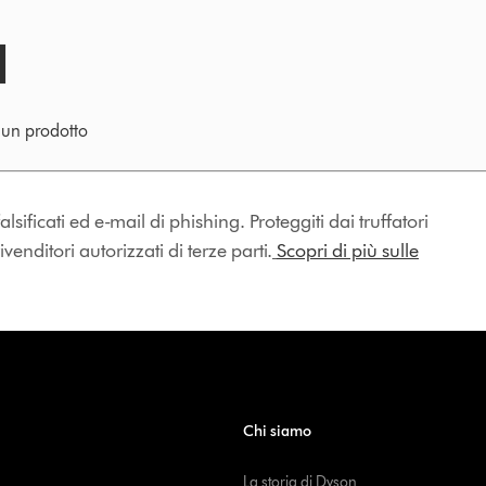
e un prodotto
lsificati ed e-mail di phishing. Proteggiti dai truffatori
enditori autorizzati di terze parti.
Scopri di più sulle
Chi siamo
La storia di Dyson