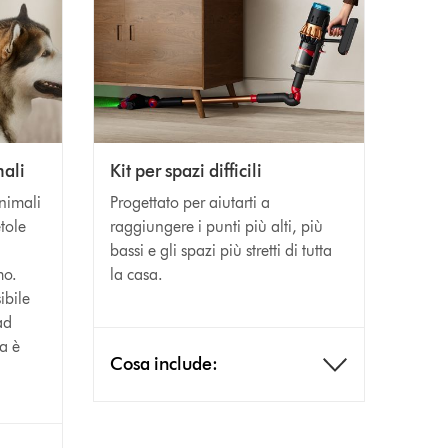
mali
Kit per spazi difficili
animali
Progettato per aiutarti a
etole
raggiungere i punti più alti, più
bassi e gli spazi più stretti di tutta
mo.
la casa.
ibile
ad
ra è
Cosa include: