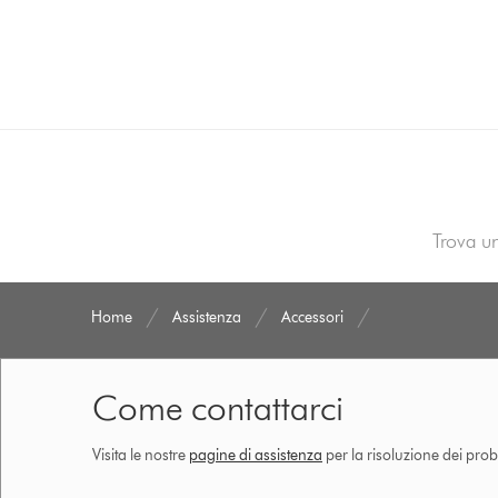
Cerca
su
dyson.it
Home
Assistenza
Accessori
Come contattarci
Visita le nostre
pagine di assistenza
per la risoluzione dei prob