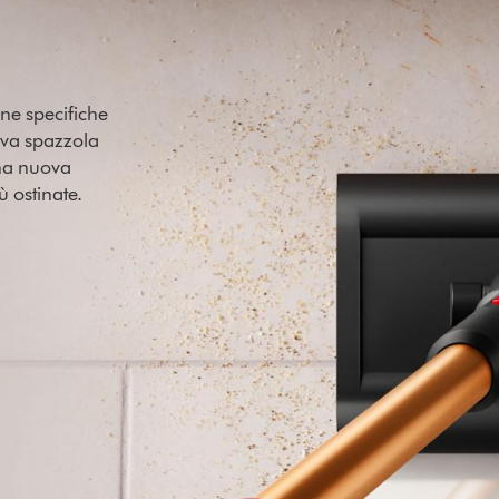
one specifiche
ova spazzola
una nuova
 ostinate.