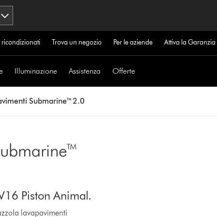
 ricondizionati
Trova un negozio
Per le aziende
Attiva la Garanzi
e
Illuminazione
Assistenza
Offerte
avimenti Submarine™ 2.0
 Submarine™
 V16 Piston Animal.
azzola lavapavimenti