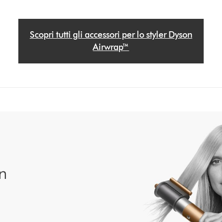
Scopri tutti gli accessori per lo styler Dyson
Airwrap™
on