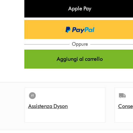
t
Apple Pay
i
o
n
s
Oppure
Aggiungi al carrello
Assistenza Dyson
Conse