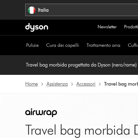
Salta
Italia
navigazione
Newsletter
Prodotti
Pulizie
Cura dei capelli
Trattamento aria
Cuffi
Travel bag morbida progettata da Dyson (nero/rame)
Home
Assistenza
Accessori
Travel bag mor
Travel bag morbida 