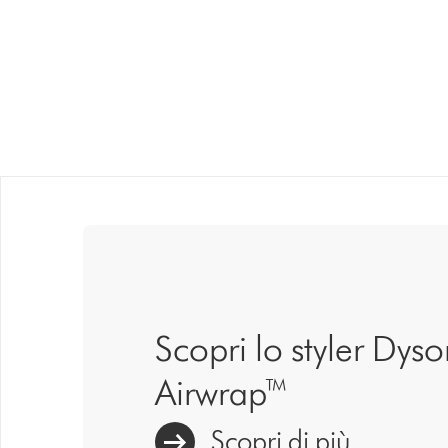
Scopri lo styler Dys
Airwrap™
Scopri di più