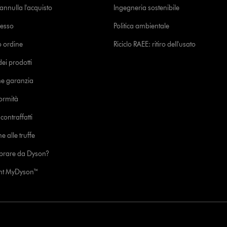
o annulla l'acquisto
Ingegneria sostenibile
cesso
Politica ambientale
uo ordine
Riciclo RAEE: ritiro dell'usato
i prodotti
ne garanzia
formità
ontraffatti
e alle truffe
prare da Dyson?
unt MyDyson™