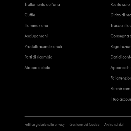
Trattamento dell'aria
Restituisci 
Cuffie
Diritto di re
Illuminazione
Traccia il t
Asciugamani
Consegna de
Prodotti ricondizionati
Registrazio
Parti di ricambio
Dati di con
Mappa del sito
Apparecchi c
Fai attenzion
Perchè com
Il tuo acco
Politica globale sulla privacy
Gestione dei Cookie
Avviso sui dati