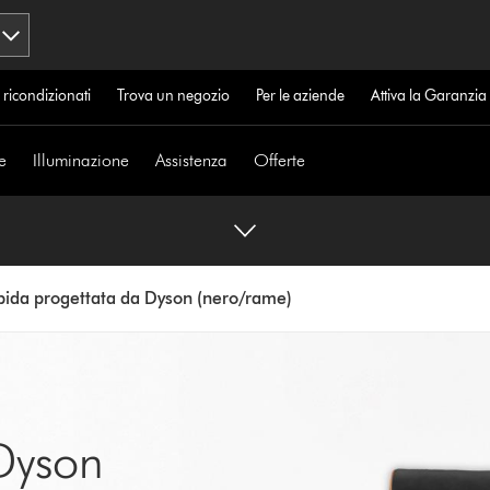
 ricondizionati
Trova un negozio
Per le aziende
Attiva la Garanzi
e
Illuminazione
Assistenza
Offerte
bida progettata da Dyson (nero/rame)
Dyson