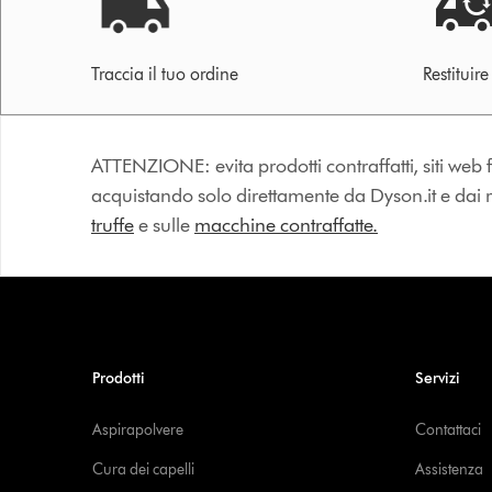
Traccia il tuo ordine
Restituir
ATTENZIONE: evita prodotti contraffatti, siti web fa
acquistando solo direttamente da Dyson.it e dai riv
truffe
e sulle
macchine contraffatte.
Prodotti
Servizi
Aspirapolvere
Contattaci
Cura dei capelli
Assistenza