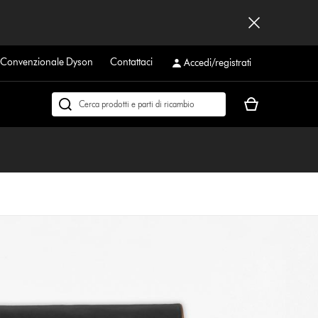
a Convenzionale Dyson
Contattaci
Accedi/registrati
Il
Cerca
carrello
su
è
dyson.it
vuoto