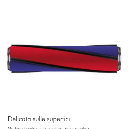
Delicata sulle superfici.
Morbido tessuto di nylon cattura i detriti mentre i