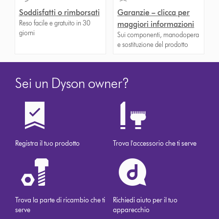
Soddisfatti o rimborsati
Garanzie – clicca per
Reso facile e gratuito in 30
maggiori informazioni
giorni
Sui componenti, manodopera
e sostituzione del prodotto
Sei un Dyson owner?
Registra il tuo prodotto
Trova l'accessorio che ti serve
Trova la parte di ricambio che ti
Richiedi aiuto per il tuo
serve
apparecchio