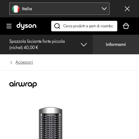
Salta
Italia
navigazione
Il
carrello
Cerca
è
su
vuoto
Spazzola lisciante forte piccola
dyson.it
Informami
(nichel) 40,00 €
Accessori