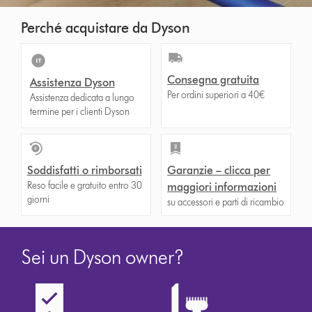
Perché acquistare da Dyson
Consegna gratuita
Assistenza Dyson
Per ordini superiori a 40€
Assistenza dedicata a lungo
termine per i clienti Dyson
Soddisfatti o rimborsati
Garanzie – clicca per
Reso facile e gratuito entro 30
maggiori informazioni
giorni
su accessori e parti di ricambio
Sei un Dyson owner?