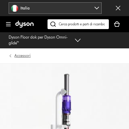
Salta
Italia
navigazione
Il
carrello
Cerca
è
su
Dyson Floor dok per Dyson Omni-
vuoto
dyson.it
glide™
Accessori