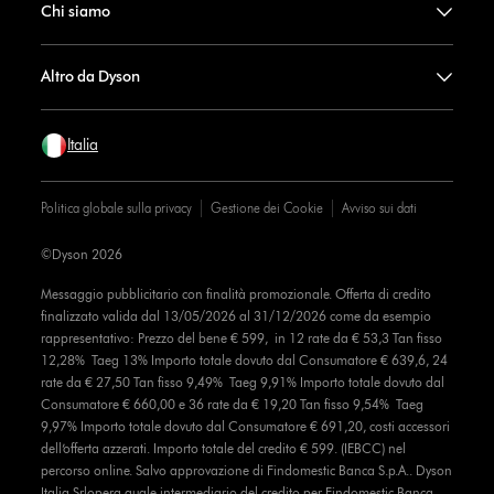
Chi siamo
Altro da Dyson
Italia
Politica globale sulla privacy
Gestione dei Cookie
Avviso sui dati
©Dyson 2026
Messaggio pubblicitario con finalità promozionale. Offerta di credito
finalizzato valida dal 13/05/2026 al 31/12/2026 come da esempio
rappresentativo: Prezzo del bene € 599, in 12 rate da € 53,3 Tan fisso
12,28% Taeg 13% Importo totale dovuto dal Consumatore € 639,6, 24
rate da € 27,50 Tan fisso 9,49% Taeg 9,91% Importo totale dovuto dal
Consumatore € 660,00 e 36 rate da € 19,20 Tan fisso 9,54% Taeg
9,97% Importo totale dovuto dal Consumatore € 691,20, costi accessori
dell’offerta azzerati. Importo totale del credito € 599. (IEBCC) nel
percorso online. Salvo approvazione di Findomestic Banca S.p.A.. Dyson
Italia Srlopera quale intermediario del credito per Findomestic Banca