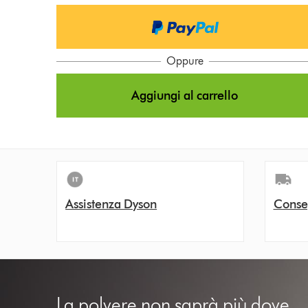
Oppure
Aggiungi al carrello
Assistenza Dyson
Conse
La polvere non saprà più dove