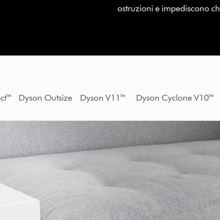
ostruzioni e impediscono che 
etect™ Dyson Outsize Dyson V11™ Dyson Cyclone V1