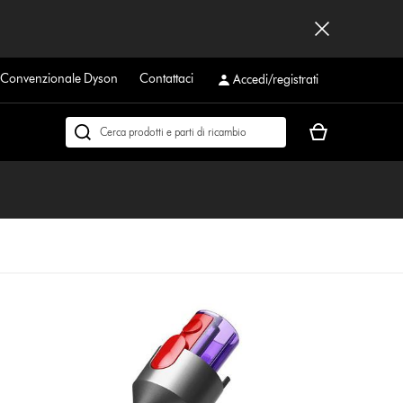
a Convenzionale Dyson
Contattaci
Accedi/registrati
Il
Cerca
carrello
su
è
dyson.it
vuoto