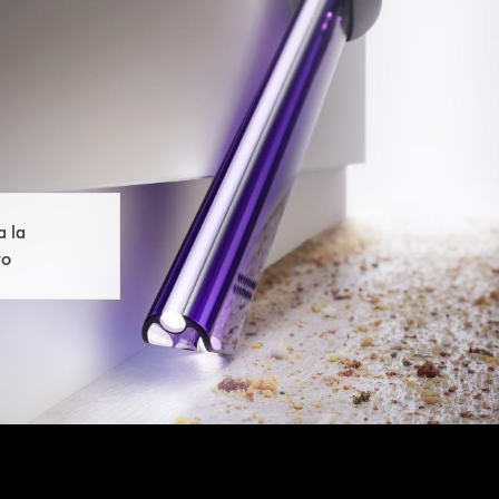
 la
to