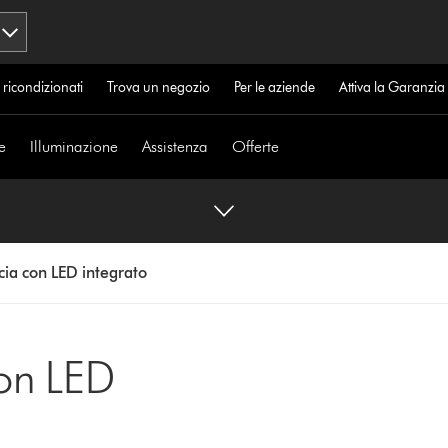
 ricondizionati
Trova un negozio
Per le aziende
Attiva la Garanzi
e
Illuminazione
Assistenza
Offerte
cia con LED integrato
con LED