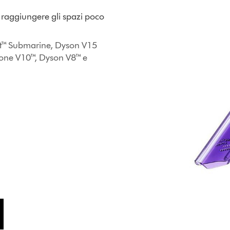
a raggiungere gli spazi poco
ct™ Submarine, Dyson V15
lone V10™, Dyson V8™ e