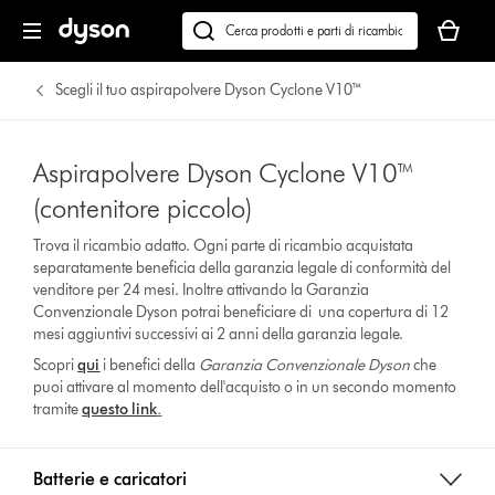
Il
carrello
Cerca
è
su
vuoto
dyson.it
Scegli il tuo aspirapolvere Dyson Cyclone V10™
Aspirapolvere Dyson Cyclone V10™
(contenitore piccolo)
Trova il ricambio adatto. Ogni parte di ricambio acquistata
separatamente beneficia della garanzia legale di conformità del
venditore per 24 mesi. Inoltre attivando la Garanzia
Convenzionale Dyson potrai beneficiare di una copertura di 12
mesi aggiuntivi successivi ai 2 anni della garanzia legale.
Scopri
qui
i benefici della
Garanzia Convenzionale Dyson
che
puoi attivare al momento dell'acquisto o in un secondo momento
tramite
questo link
.
Batterie e caricatori