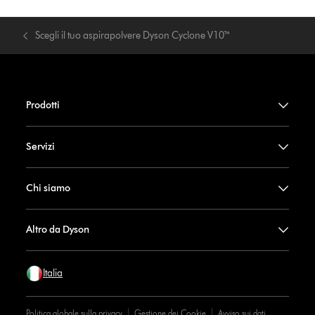
Scegli il tuo aspirapolvere Dyson Cyclone V10™
Prodotti
Servizi
Chi siamo
Altro da Dyson
Italia
Politica globale sulla privacy
Gestione dei Cookie
Avviso sui dati